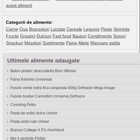
acest aliment
Categorii de alimente:
Carne
Oua
Branzeturi
Lactate
Cereale
Legume
Peste
Seminte
Fructe
Grasimi
Dulciuri
Fast food
Bauturi
Condimente
Sosuri
Snackuri
Mezeluri
Suplimente
Paine
Altele
Mancare gatita
Ultimele alimente adaugate
Baton proteic stracciatella Born Winner
Faina Ketomix Universal
Fasole verde extra fina congelata 600g Delhaize Mega Image
Fasole boabe Cannellini conserva Delhaize
Covridog Petru
Pasta de ardei dulce Univer
Pasta ardei iute Univer
Branza Cottage 4.5% Hochland
Mix 4 seminte Pirifan