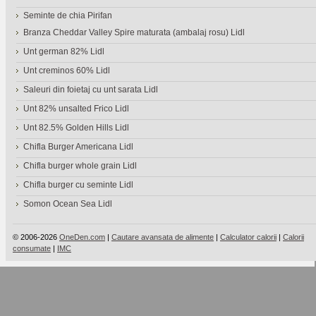
Seminte de chia Pirifan
Branza Cheddar Valley Spire maturata (ambalaj rosu) Lidl
Unt german 82% Lidl
Unt creminos 60% Lidl
Saleuri din foietaj cu unt sarata Lidl
Unt 82% unsalted Frico Lidl
Unt 82.5% Golden Hills Lidl
Chifla Burger Americana Lidl
Chifla burger whole grain Lidl
Chifla burger cu seminte Lidl
Somon Ocean Sea Lidl
© 2006-2026
OneDen.com
|
Cautare avansata de alimente
|
Calculator calorii
|
Calorii
consumate
|
IMC