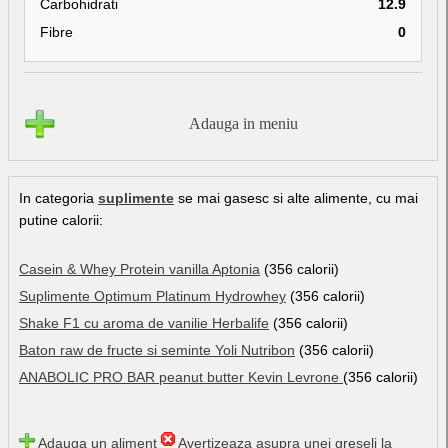
Carbohidrati
12.9
Fibre
0
Adauga in meniu
In categoria
suplimente
se mai gasesc si alte alimente, cu mai
putine calorii:
Casein & Whey Protein vanilla Aptonia
(356 calorii)
Suplimente Optimum Platinum Hydrowhey
(356 calorii)
Shake F1 cu aroma de vanilie Herbalife
(356 calorii)
Baton raw de fructe si seminte Yoli Nutribon
(356 calorii)
ANABOLIC PRO BAR peanut butter Kevin Levrone
(356 calorii)
Adauga un aliment
Avertizeaza asupra unei greseli la