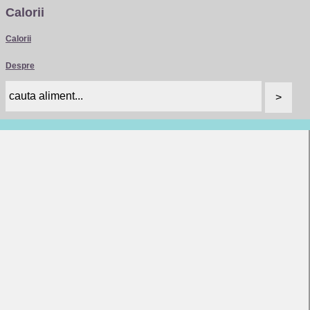
Calorii
Calorii
Despre