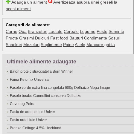
Adauga un aliment
Avertizeaza asupra unei greseli la
acest aliment
Categorii de alimente:
Carne
Oua
Branzeturi
Lactate
Cereale
Legume
Peste
Seminte
Fructe
Grasimi
Dulciuri
Fast food
Bauturi
Condimente
Sosuri
Snackuri
Mezeluri
Suplimente
Paine
Altele
Mancare gatita
Ultimele alimente adaugate
Baton proteic stracciatella Born Winner
Faina Ketomix Universal
Fasole verde extra fina congelata 600g Delhaize Mega Image
Fasole boabe Cannellini conserva Delhaize
Covridog Petru
Pasta de ardei dulce Univer
Pasta ardei iute Univer
Branza Cottage 4.5% Hochland