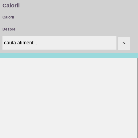
Calorii
Calorii
Despre