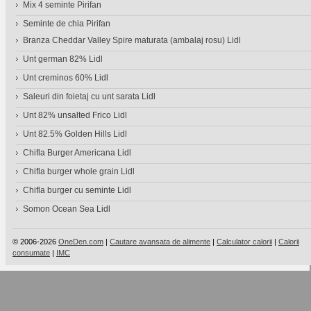
Mix 4 seminte Pirifan
Seminte de chia Pirifan
Branza Cheddar Valley Spire maturata (ambalaj rosu) Lidl
Unt german 82% Lidl
Unt creminos 60% Lidl
Saleuri din foietaj cu unt sarata Lidl
Unt 82% unsalted Frico Lidl
Unt 82.5% Golden Hills Lidl
Chifla Burger Americana Lidl
Chifla burger whole grain Lidl
Chifla burger cu seminte Lidl
Somon Ocean Sea Lidl
© 2006-2026
OneDen.com
|
Cautare avansata de alimente
|
Calculator calorii
|
Calorii
consumate
|
IMC