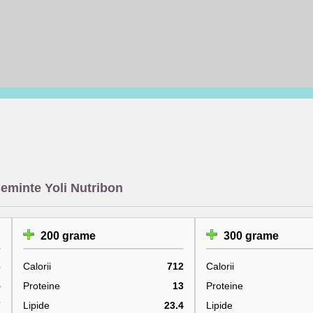
seminte Yoli Nutribon
200 grame
300 grame
6
Calorii
712
Calorii
5
Proteine
13
Proteine
7
Lipide
23.4
Lipide