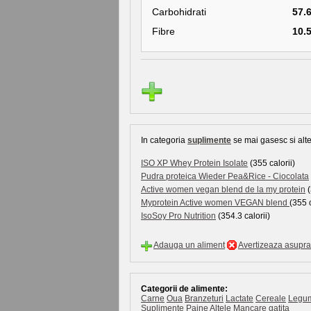
Carbohidrati
57.
Fibre
10.
In categoria
suplimente
se mai gasesc si alte
ISO XP Whey Protein Isolate
(355 calorii)
Pudra proteica Wieder Pea&Rice - Ciocolata
Active women vegan blend de la my protein
(
Myprotein Active women VEGAN blend
(355 c
IsoSoy Pro Nutrition
(354.3 calorii)
Adauga un aliment
Avertizeaza asupra 
Categorii de alimente:
Carne
Oua
Branzeturi
Lactate
Cereale
Legu
Suplimente
Paine
Altele
Mancare gatita