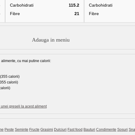
6
Carbohidrati
115.2
Carbohidrati
5
Fibre
21
Fibre
Adauga in meniu
 alimente, cu mai putine calorii:
(355 calorii)
355 calorii)
alorii)
unei greseli la acest aliment
me
Peste
Seminte
Fructe
Grasimi
Dulciuri
Fast food
Bauturi
Condimente
Sosuri
Sna