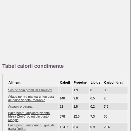
Tabel calorii condimente
Aliment
Calorii
Proteine
Lipide
Carbohidrati
F
Sos de soia premium Cholimex
9
1.9
0
0.2
0
Adaos pentru mancaruri cu gust
148
9.8
0.5
26
0
de gaina Vegeta Podravka
Arpagic proaspat
32
1.8
0.2
7.3
2.
Baza pentru aripioare picante
Ideea Zilei Crocant din cuptor
378
12.6
7.3
63
4.
Maggie
Baza pentru mancare cu gust de
124.9
8.4
0.9
20.6
0
gaina Delikat