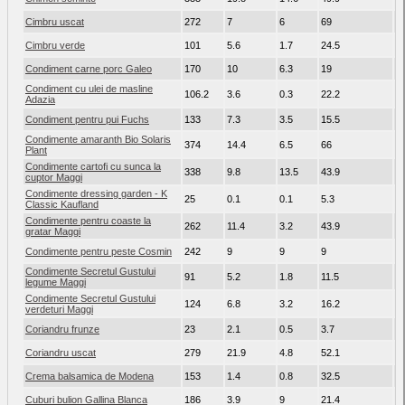
Cimbru uscat
272
7
6
69
4
Cimbru verde
101
5.6
1.7
24.5
1
Condiment carne porc Galeo
170
10
6.3
19
0
Condiment cu ulei de masline
106.2
3.6
0.3
22.2
0
Adazia
Condiment pentru pui Fuchs
133
7.3
3.5
15.5
5.
Condimente amaranth Bio Solaris
374
14.4
6.5
66
9.
Plant
Condimente cartofi cu sunca la
338
9.8
13.5
43.9
2.
cuptor Maggi
Condimente dressing garden - K
25
0.1
0.1
5.3
0
Classic Kaufland
Condimente pentru coaste la
262
11.4
3.2
43.9
5.
gratar Maggi
Condimente pentru peste Cosmin
242
9
9
9
9
Condimente Secretul Gustului
91
5.2
1.8
11.5
0.
legume Maggi
Condimente Secretul Gustului
124
6.8
3.2
16.2
1.
verdeturi Maggi
Coriandru frunze
23
2.1
0.5
3.7
2.
Coriandru uscat
279
21.9
4.8
52.1
1
Crema balsamica de Modena
153
1.4
0.8
32.5
0.
Cuburi bulion Gallina Blanca
186
3.9
9
21.4
0