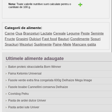
Nota:
Toate valorile nutritive sunt calculate pentru o
cantitate de 100 g.
Categorii de alimente:
Carne
Oua
Branzeturi
Lactate
Cereale
Legume
Peste
Seminte
Fructe
Grasimi
Dulciuri
Fast food
Bauturi
Condimente
Sosuri
Snackuri
Mezeluri
Suplimente
Paine
Altele
Mancare gatita
Ultimele alimente adaugate
Baton proteic stracciatella Born Winner
Faina Ketomix Universal
Fasole verde extra fina congelata 600g Delhaize Mega Image
Fasole boabe Cannellini conserva Delhaize
Covridog Petru
Pasta de ardei dulce Univer
Pasta ardei iute Univer