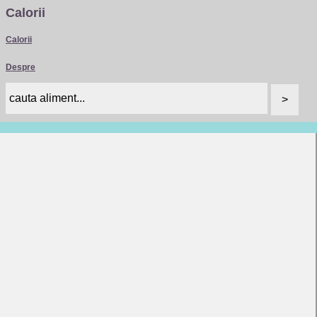
Calorii
Calorii
Despre