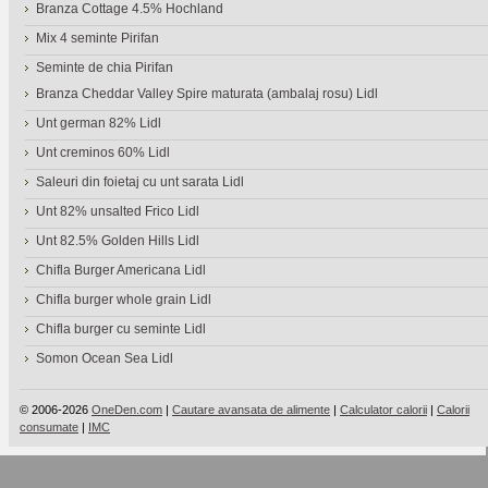
Branza Cottage 4.5% Hochland
Mix 4 seminte Pirifan
Seminte de chia Pirifan
Branza Cheddar Valley Spire maturata (ambalaj rosu) Lidl
Unt german 82% Lidl
Unt creminos 60% Lidl
Saleuri din foietaj cu unt sarata Lidl
Unt 82% unsalted Frico Lidl
Unt 82.5% Golden Hills Lidl
Chifla Burger Americana Lidl
Chifla burger whole grain Lidl
Chifla burger cu seminte Lidl
Somon Ocean Sea Lidl
© 2006-2026
OneDen.com
|
Cautare avansata de alimente
|
Calculator calorii
|
Calorii
consumate
|
IMC