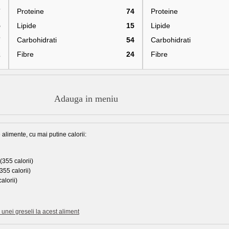
7
Proteine
74
Proteine
5
Lipide
15
Lipide
7
Carbohidrati
54
Carbohidrati
2
Fibre
24
Fibre
Adauga in meniu
 alimente, cu mai putine calorii:
(355 calorii)
355 calorii)
alorii)
unei greseli la acest aliment