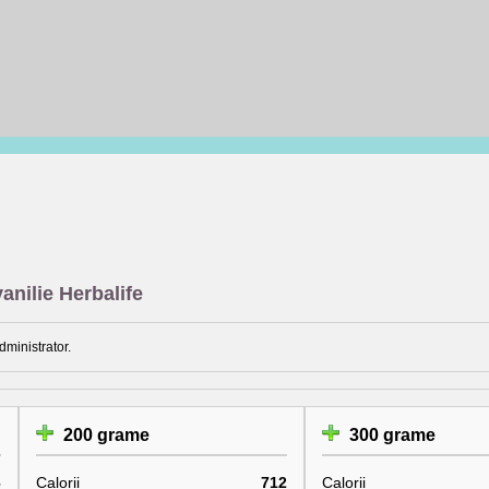
anilie Herbalife
dministrator.
200 grame
300 grame
6
Calorii
712
Calorii