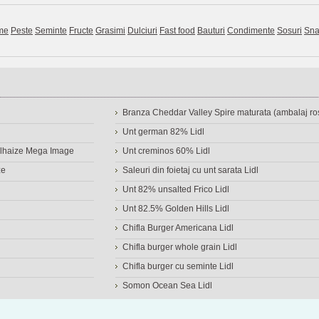
me
Peste
Seminte
Fructe
Grasimi
Dulciuri
Fast food
Bauturi
Condimente
Sosuri
Sna
Branza Cheddar Valley Spire maturata (ambalaj ros
Unt german 82% Lidl
Delhaize Mega Image
Unt creminos 60% Lidl
ze
Saleuri din foietaj cu unt sarata Lidl
Unt 82% unsalted Frico Lidl
Unt 82.5% Golden Hills Lidl
Chifla Burger Americana Lidl
Chifla burger whole grain Lidl
Chifla burger cu seminte Lidl
Somon Ocean Sea Lidl