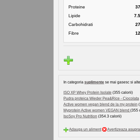
Proteine
3
Lipide
7.
Carbohidrati
2
Fibre
1
In categoria
suplimente
se mai gasesc si alte
ISO XP Whey Protein Isolate
(355 calorii)
Pudra proteica Wieder Pea&Rice - Ciocolata
Active women vegan blend de la my protein
(
Myprotein Active women VEGAN blend
(355 c
IsoSoy Pro Nutrition
(354.3 calorii)
Adauga un aliment
Avertizeaza asupra 