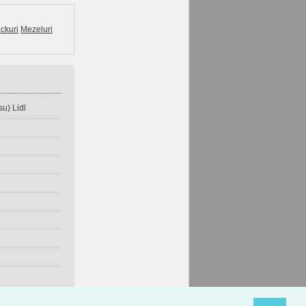
ckuri
Mezeluri
u) Lidl