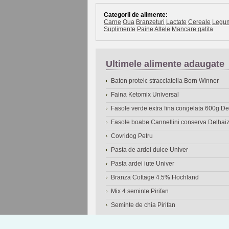
Categorii de alimente:
Carne
Oua
Branzeturi
Lactate
Cereale
Legu
Suplimente
Paine
Altele
Mancare gatita
Ultimele alimente adaugate
Baton proteic stracciatella Born Winner
Faina Ketomix Universal
Fasole verde extra fina congelata 600g 
Fasole boabe Cannellini conserva Delhai
Covridog Petru
Pasta de ardei dulce Univer
Pasta ardei iute Univer
Branza Cottage 4.5% Hochland
Mix 4 seminte Pirifan
Seminte de chia Pirifan