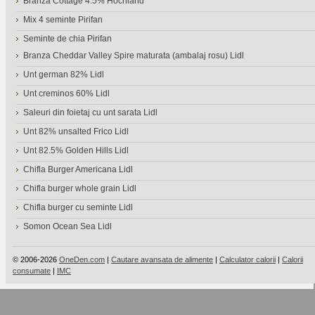
Branza Cottage 4.5% Hochland
Mix 4 seminte Pirifan
Seminte de chia Pirifan
Branza Cheddar Valley Spire maturata (ambalaj rosu) Lidl
Unt german 82% Lidl
Unt creminos 60% Lidl
Saleuri din foietaj cu unt sarata Lidl
Unt 82% unsalted Frico Lidl
Unt 82.5% Golden Hills Lidl
Chifla Burger Americana Lidl
Chifla burger whole grain Lidl
Chifla burger cu seminte Lidl
Somon Ocean Sea Lidl
© 2006-2026
OneDen.com
|
Cautare avansata de alimente
|
Calculator calorii
|
Calorii
consumate
|
IMC