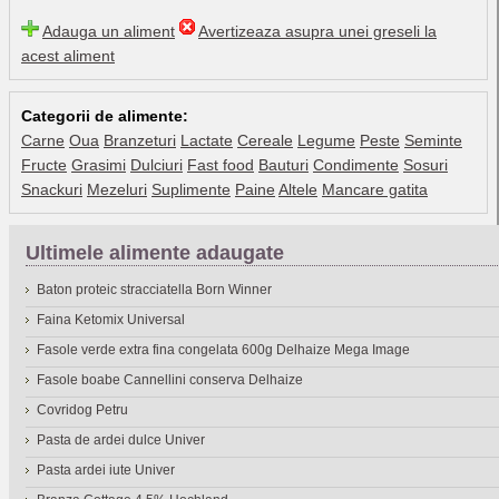
Adauga un aliment
Avertizeaza asupra unei greseli la
acest aliment
Categorii de alimente:
Carne
Oua
Branzeturi
Lactate
Cereale
Legume
Peste
Seminte
Fructe
Grasimi
Dulciuri
Fast food
Bauturi
Condimente
Sosuri
Snackuri
Mezeluri
Suplimente
Paine
Altele
Mancare gatita
Ultimele alimente adaugate
Baton proteic stracciatella Born Winner
Faina Ketomix Universal
Fasole verde extra fina congelata 600g Delhaize Mega Image
Fasole boabe Cannellini conserva Delhaize
Covridog Petru
Pasta de ardei dulce Univer
Pasta ardei iute Univer