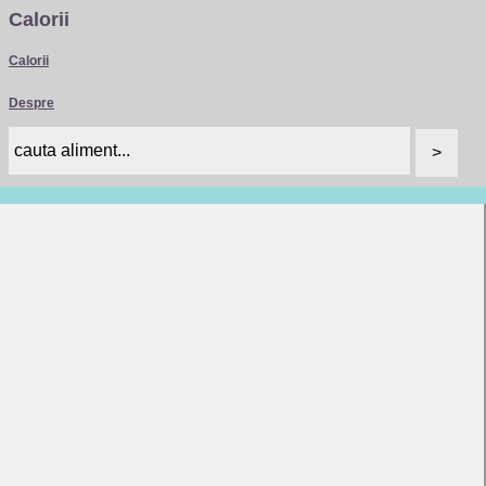
Calorii
Calorii
Despre