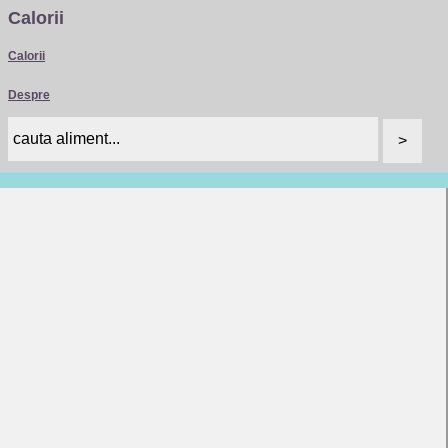
Calorii
Calorii
Despre