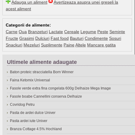
Adauga un aliment
Avertizeaza asupra unei greseli la
acest aliment
Categorii de alimente:
Carne
Oua
Branzeturi
Lactate
Cereale
Legume
Peste
Seminte
Fructe
Grasimi
Dulciuri
Fast food
Bauturi
Condimente
Sosuri
Snackuri
Mezeluri
Suplimente
Paine
Altele
Mancare gatita
Ultimele alimente adaugate
Baton proteic stracciatella Born Winner
Faina Ketomix Universal
Fasole verde extra fina congelata 600g Delhaize Mega Image
Fasole boabe Cannellini conserva Delhaize
Covridog Petru
Pasta de ardei dulce Univer
Pasta ardei iute Univer
Branza Cottage 4.5% Hochland