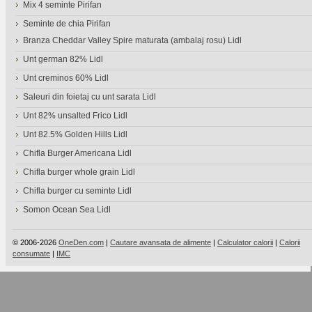
Mix 4 seminte Pirifan
Seminte de chia Pirifan
Branza Cheddar Valley Spire maturata (ambalaj rosu) Lidl
Unt german 82% Lidl
Unt creminos 60% Lidl
Saleuri din foietaj cu unt sarata Lidl
Unt 82% unsalted Frico Lidl
Unt 82.5% Golden Hills Lidl
Chifla Burger Americana Lidl
Chifla burger whole grain Lidl
Chifla burger cu seminte Lidl
Somon Ocean Sea Lidl
© 2006-2026
OneDen.com
|
Cautare avansata de alimente
|
Calculator calorii
|
Calorii
consumate
|
IMC