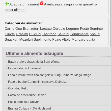
Adauga un aliment
Avertizeaza asupra unei greseli la
acest aliment
Categorii de alimente:
Carne
Oua
Branzeturi
Lactate
Cereale
Legume
Peste
Seminte
Fructe
Grasimi
Dulciuri
Fast food
Bauturi
Condimente
Sosuri
Snackuri
Mezeluri
Suplimente
Paine
Altele
Mancare gatita
Ultimele alimente adaugate
Baton proteic stracciatella Born Winner
Faina Ketomix Universal
Fasole verde extra fina congelata 600g Delhaize Mega Image
Fasole boabe Cannellini conserva Delhaize
Covridog Petru
Pasta de ardei dulce Univer
Pasta ardei iute Univer
Branza Cottage 4.5% Hochland