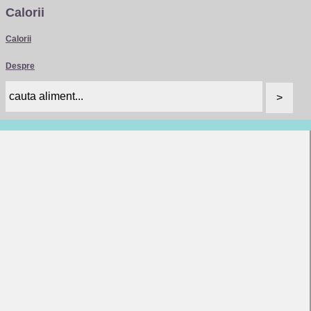
Calorii
Calorii
Despre