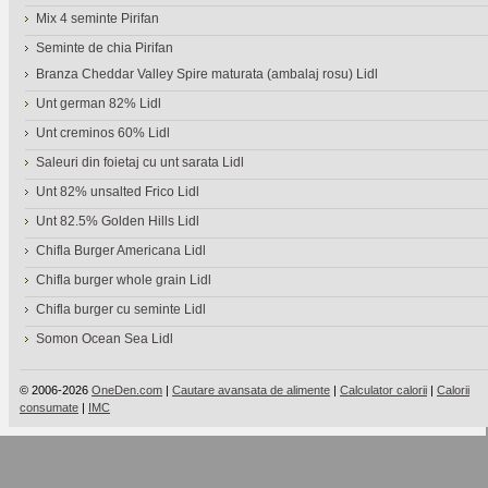
Mix 4 seminte Pirifan
Seminte de chia Pirifan
Branza Cheddar Valley Spire maturata (ambalaj rosu) Lidl
Unt german 82% Lidl
Unt creminos 60% Lidl
Saleuri din foietaj cu unt sarata Lidl
Unt 82% unsalted Frico Lidl
Unt 82.5% Golden Hills Lidl
Chifla Burger Americana Lidl
Chifla burger whole grain Lidl
Chifla burger cu seminte Lidl
Somon Ocean Sea Lidl
© 2006-2026
OneDen.com
|
Cautare avansata de alimente
|
Calculator calorii
|
Calorii
consumate
|
IMC