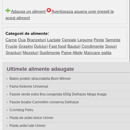
Adauga un aliment
Avertizeaza asupra unei greseli la
acest aliment
Categorii de alimente:
Carne
Oua
Branzeturi
Lactate
Cereale
Legume
Peste
Seminte
Fructe
Grasimi
Dulciuri
Fast food
Bauturi
Condimente
Sosuri
Snackuri
Mezeluri
Suplimente
Paine
Altele
Mancare gatita
Ultimele alimente adaugate
Baton proteic stracciatella Born Winner
Faina Ketomix Universal
Fasole verde extra fina congelata 600g Delhaize Mega Image
Fasole boabe Cannellini conserva Delhaize
Covridog Petru
Pasta de ardei dulce Univer
Pasta ardei iute Univer