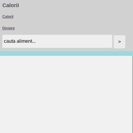
Calorii
Calorii
Despre