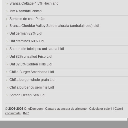
Branza Cottage 4.5% Hochland
Mix 4 seminte Pirifan
Seminte de chia Pirifan
Branza Cheddar Valley Spire maturata (ambalaj rosu) Lidl
Unt german 82% Lidl
Unt creminos 60% Lidl
Saleuri din foietaj cu unt sarata Lidl
Unt 82% unsalted Frico Lidl
Unt 82.5% Golden Hills Lidl
Chifla Burger Americana Lidl
Chifla burger whole grain Lidl
Chifla burger cu seminte Lidl
Somon Ocean Sea Lidl
© 2006-2026
OneDen.com
|
Cautare avansata de alimente
|
Calculator calorii
|
Calorii
consumate
|
IMC