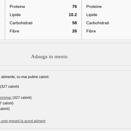
8
Proteine
76
Proteine
1
Lipide
10.2
Lipide
9
Carbohidrati
58
Carbohidrati
3
Fibre
26
Fibre
Adauga in meniu
 alimente, cu mai putine calorii:
(327 calorii)
m Rommac
(327 calorii)
 calorii)
alorii)
unei greseli la acest aliment