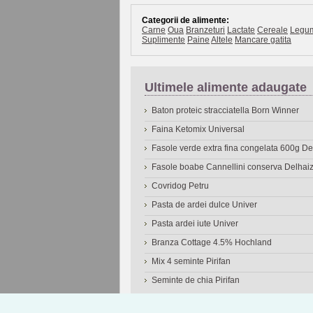
Categorii de alimente:
Carne
Oua
Branzeturi
Lactate
Cereale
Legu
Suplimente
Paine
Altele
Mancare gatita
Ultimele alimente adaugate
Baton proteic stracciatella Born Winner
Faina Ketomix Universal
Fasole verde extra fina congelata 600g 
Fasole boabe Cannellini conserva Delhai
Covridog Petru
Pasta de ardei dulce Univer
Pasta ardei iute Univer
Branza Cottage 4.5% Hochland
Mix 4 seminte Pirifan
Seminte de chia Pirifan