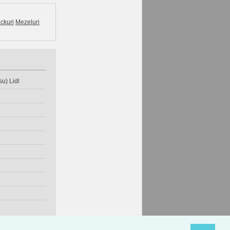
ckuri
Mezeluri
u) Lidl