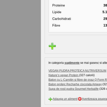
Proteine
3
Lipide
5.
Carbohidrati
2
Fibre
1
In categoria
suplimente
se mai gasesc si alte
VEGAN PUDRA PROTEICA NUTRIVERSUM
Nature’s vegan Protein
(327 calorii)
Baton cu L-Carnitin si fibre de ovaz Q For
Baton proteic Recharhe ciocolata Amway
(327
Supa de rosii pudra Gourmet Herbalife
(326 c
Adauga un aliment
Avertizeaza asupra 