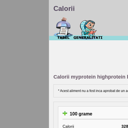
Calorii
Calorii myprotein highprotein
* Acest aliment nu a fost inca aprobat de un a
100 grame
Calorii
32