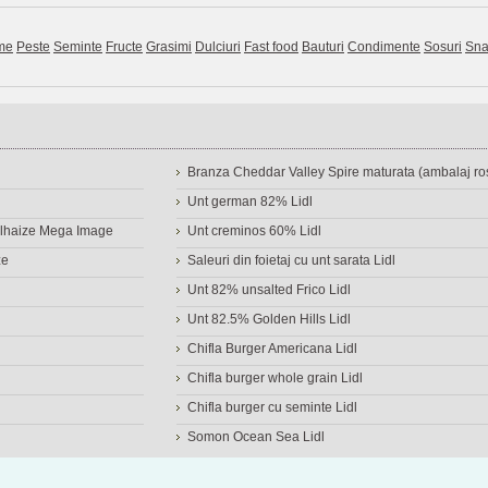
me
Peste
Seminte
Fructe
Grasimi
Dulciuri
Fast food
Bauturi
Condimente
Sosuri
Sna
Branza Cheddar Valley Spire maturata (ambalaj ros
Unt german 82% Lidl
Delhaize Mega Image
Unt creminos 60% Lidl
ze
Saleuri din foietaj cu unt sarata Lidl
Unt 82% unsalted Frico Lidl
Unt 82.5% Golden Hills Lidl
Chifla Burger Americana Lidl
Chifla burger whole grain Lidl
Chifla burger cu seminte Lidl
Somon Ocean Sea Lidl