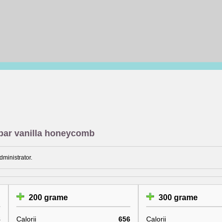
 bar vanilla honeycomb
dministrator.
200 grame
300 grame
8
Calorii
656
Calorii