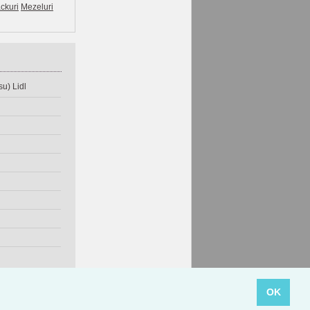
ckuri
Mezeluri
u) Lidl
OK