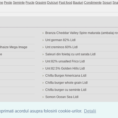
me
Peste
Seminte
Fructe
Grasimi
Dulciuri
Fast food
Bauturi
Condimente
Sosuri
Sna
Branza Cheddar Valley Spire maturata (ambalaj ros
Unt german 82% Lidl
Delhaize Mega Image
Unt creminos 60% Lidl
ze
Saleuri din foietaj cu unt sarata Lidl
Unt 82% unsalted Frico Lidl
Unt 82.5% Golden Hills Lidl
Chifla Burger Americana Lidl
Chifla burger whole grain Lidl
Chifla burger cu seminte Lidl
Somon Ocean Sea Lidl
a de alimente
|
Calculator calorii
|
Calorii consumate
|
IMC
rimati acordul asupra folosirii cookie-urilor.
Detalii