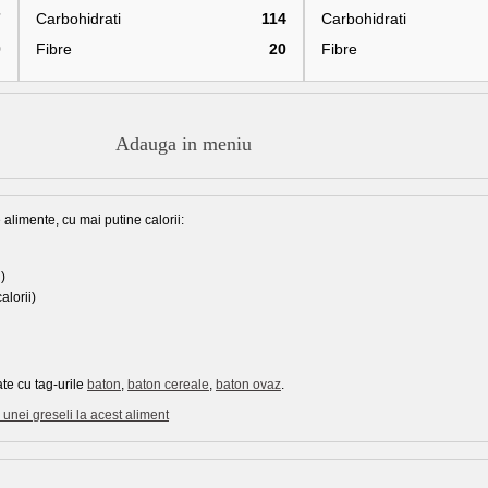
7
Carbohidrati
114
Carbohidrati
0
Fibre
20
Fibre
Adauga in meniu
 alimente, cu mai putine calorii:
)
alorii)
te cu tag-urile
baton
,
baton cereale
,
baton ovaz
.
unei greseli la acest aliment