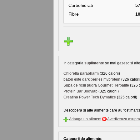
Carbohidrati
5
Fibre
1
In categoria
suplimente
se mai gasesc si alte
Chlorella parapharm
(326 calorii)
baton elite dark berries myprotein
(326 calorii
Supa de rosii pudra Gourmet Herbalife
(326 c
Protein Bar Bodylab
(325 calorii)
Creatina Power Tech Dymatize
(325 calorii)
Descopera si alte alimente care au fost marca
Adauga un aliment
Avertizeaza asupra 
Categorii de alimente: