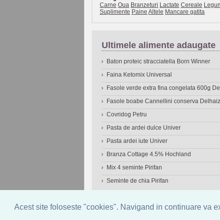
Carne
Oua
Branzeturi
Lactate
Cereale
Legu
Suplimente
Paine
Altele
Mancare gatita
Ultimele alimente adaugate
Baton proteic stracciatella Born Winner
Faina Ketomix Universal
Fasole verde extra fina congelata 600g 
Fasole boabe Cannellini conserva Delhai
Covridog Petru
Pasta de ardei dulce Univer
Pasta ardei iute Univer
Branza Cottage 4.5% Hochland
Mix 4 seminte Pirifan
Seminte de chia Pirifan
© 2006-2026
OneDen.com
|
Cautare avansat
Acest site foloseste "cookies". Navigand in continuare va exp