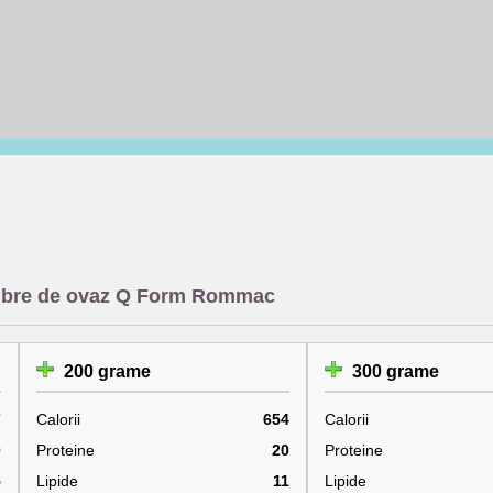
i fibre de ovaz Q Form Rommac
200 grame
300 grame
7
Calorii
654
Calorii
0
Proteine
20
Proteine
5
Lipide
11
Lipide