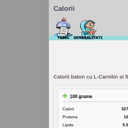
Calorii
Calorii baton cu L-Carnitin s
100 grame
Calorii
32
Proteine
1
Lipide
5.