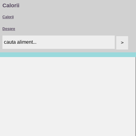
Calorii
Calorii
Despre