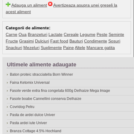
Adauga un aliment
Avertizeaza asupra unei greseli la
acest aliment
Categorii de alimente:
Carne
Oua
Branzeturi
Lactate
Cereale
Legume
Peste
Seminte
Fructe
Grasimi
Dulciuri
Fast food
Bauturi
Condimente
Sosuri
Snackuri
Mezeluri
Suplimente
Paine
Altele
Mancare gatita
Ultimele alimente adaugate
Baton proteic stracciatella Born Winner
Faina Ketomix Universal
Fasole verde extra fina congelata 600g Delhaize Mega Image
Fasole boabe Cannellini conserva Delhaize
Covridog Petru
Pasta de ardei dulce Univer
Pasta ardei iute Univer
Branza Cottage 4.5% Hochland