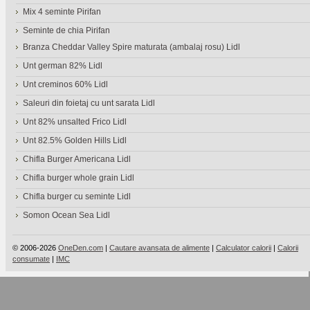
Mix 4 seminte Pirifan
Seminte de chia Pirifan
Branza Cheddar Valley Spire maturata (ambalaj rosu) Lidl
Unt german 82% Lidl
Unt creminos 60% Lidl
Saleuri din foietaj cu unt sarata Lidl
Unt 82% unsalted Frico Lidl
Unt 82.5% Golden Hills Lidl
Chifla Burger Americana Lidl
Chifla burger whole grain Lidl
Chifla burger cu seminte Lidl
Somon Ocean Sea Lidl
© 2006-2026
OneDen.com
|
Cautare avansata de alimente
|
Calculator calorii
|
Calorii
consumate
|
IMC