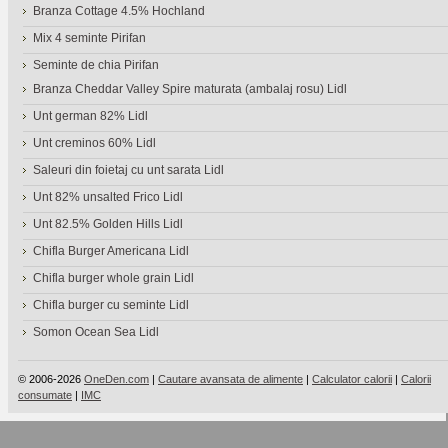
Branza Cottage 4.5% Hochland
Mix 4 seminte Pirifan
Seminte de chia Pirifan
Branza Cheddar Valley Spire maturata (ambalaj rosu) Lidl
Unt german 82% Lidl
Unt creminos 60% Lidl
Saleuri din foietaj cu unt sarata Lidl
Unt 82% unsalted Frico Lidl
Unt 82.5% Golden Hills Lidl
Chifla Burger Americana Lidl
Chifla burger whole grain Lidl
Chifla burger cu seminte Lidl
Somon Ocean Sea Lidl
© 2006-2026
OneDen.com
|
Cautare avansata de alimente
|
Calculator calorii
|
Calorii
consumate
|
IMC