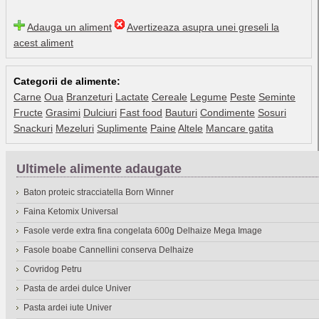
Adauga un aliment
Avertizeaza asupra unei greseli la
acest aliment
Categorii de alimente:
Carne
Oua
Branzeturi
Lactate
Cereale
Legume
Peste
Seminte
Fructe
Grasimi
Dulciuri
Fast food
Bauturi
Condimente
Sosuri
Snackuri
Mezeluri
Suplimente
Paine
Altele
Mancare gatita
Ultimele alimente adaugate
Baton proteic stracciatella Born Winner
Faina Ketomix Universal
Fasole verde extra fina congelata 600g Delhaize Mega Image
Fasole boabe Cannellini conserva Delhaize
Covridog Petru
Pasta de ardei dulce Univer
Pasta ardei iute Univer