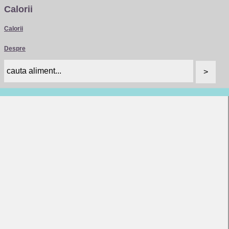
Calorii
Calorii
Despre