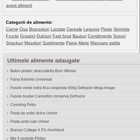
acest aliment
Categorii de alimente:
Carne
Oua
Branzeturi
Lactate
Cereale
Legume
Peste
Seminte
Fructe
Grasimi
Dulciuri
Fast food
Bauturi
Condimente
Sosuri
Snackuri
Mezeluri
Suplimente
Paine
Altele
Mancare gatita
Ultimele alimente adaugate
Baton proteic stracciatella Born Winner
Faina Ketomix Universal
Fasole verde extra fina congelata 600g Delhaize Mega Image
Fasole boabe Cannellini conserva Delhaize
Covridog Petru
Pasta de ardei dulce Univer
Pasta ardei iute Univer
Branza Cottage 4.5% Hochland
Mix 4 seminte Pirifan