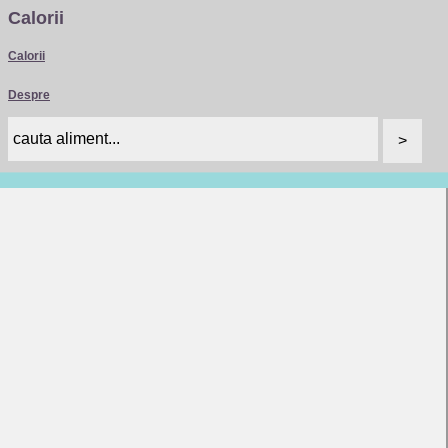
Calorii
Calorii
Despre