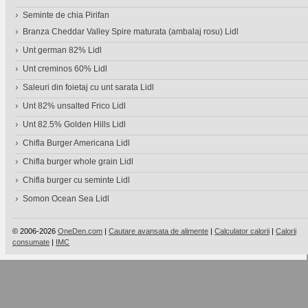
Seminte de chia Pirifan
Branza Cheddar Valley Spire maturata (ambalaj rosu) Lidl
Unt german 82% Lidl
Unt creminos 60% Lidl
Saleuri din foietaj cu unt sarata Lidl
Unt 82% unsalted Frico Lidl
Unt 82.5% Golden Hills Lidl
Chifla Burger Americana Lidl
Chifla burger whole grain Lidl
Chifla burger cu seminte Lidl
Somon Ocean Sea Lidl
© 2006-2026
OneDen.com
|
Cautare avansata de alimente
|
Calculator calorii
|
Calorii
consumate
|
IMC