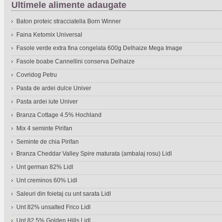
Ultimele alimente adaugate
Baton proteic stracciatella Born Winner
Faina Ketomix Universal
Fasole verde extra fina congelata 600g Delhaize Mega Image
Fasole boabe Cannellini conserva Delhaize
Covridog Petru
Pasta de ardei dulce Univer
Pasta ardei iute Univer
Branza Cottage 4.5% Hochland
Mix 4 seminte Pirifan
Seminte de chia Pirifan
Branza Cheddar Valley Spire maturata (ambalaj rosu) Lidl
Unt german 82% Lidl
Unt creminos 60% Lidl
Saleuri din foietaj cu unt sarata Lidl
Unt 82% unsalted Frico Lidl
Unt 82.5% Golden Hills Lidl