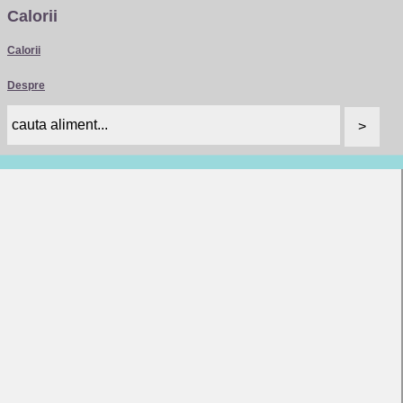
Calorii
Calorii
Despre