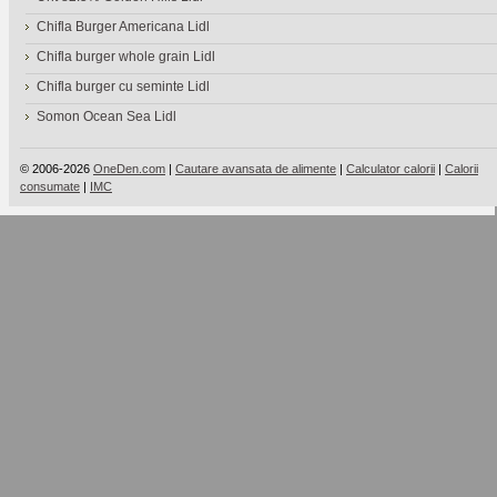
Chifla Burger Americana Lidl
Chifla burger whole grain Lidl
Chifla burger cu seminte Lidl
Somon Ocean Sea Lidl
© 2006-2026
OneDen.com
|
Cautare avansata de alimente
|
Calculator calorii
|
Calorii
consumate
|
IMC