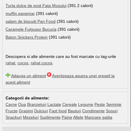
Turta dulce de post Fata Mosului
(391.2 calorii)
muffin panemar
(391 calorii)
salam de biscuiti Pan Food
(391 calorii)
Caramele Fulgusor Bucuria
(391 calorii)
Baton Snickers Protein
(391 calorii)
Descopera si alte alimente care au fost marcate cu tag-urile
rahat
,
cocos
,
rahat cocos
.
Adauga un aliment
Avertizeaza asupra unei greseli la
acest aliment
Categorii de alimente:
Carne
Oua
Branzeturi
Lactate
Cereale
Legume
Peste
Seminte
Fructe
Grasimi
Dulciuri
Fast food
Bauturi
Condimente
Sosuri
Snackuri
Mezeluri
Suplimente
Paine
Altele
Mancare gatita