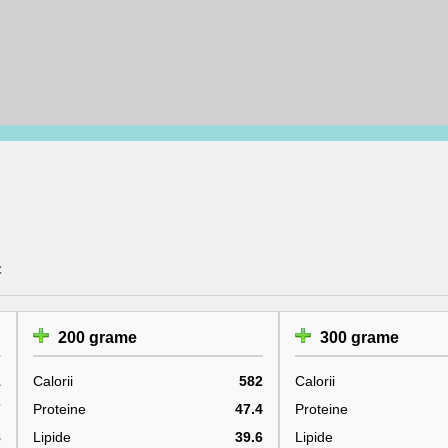
c
200 grame
300 grame
1
Calorii
582
Calorii
7
Proteine
47.4
Proteine
8
Lipide
39.6
Lipide