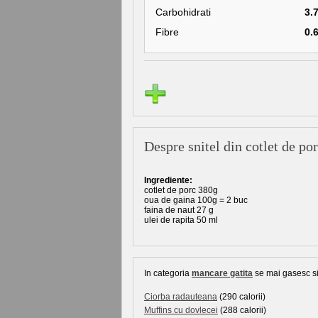
Carbohidrati
3.
Fibre
0.
Despre snitel din cotlet de po
Ingrediente:
cotlet de porc 380g
oua de gaina 100g = 2 buc
faina de naut 27 g
ulei de rapita 50 ml
In categoria
mancare gatita
se mai gasesc si 
Ciorba radauteana
(290 calorii)
Muffins cu dovlecei
(288 calorii)