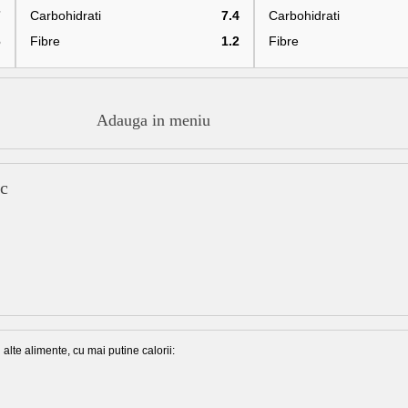
7
Carbohidrati
7.4
Carbohidrati
6
Fibre
1.2
Fibre
Adauga in meniu
rc
alte alimente, cu mai putine calorii: