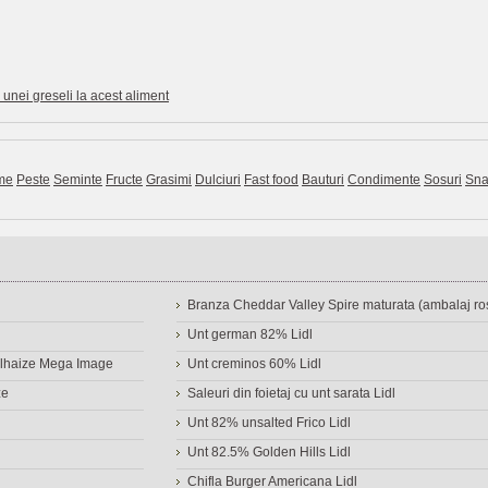
unei greseli la acest aliment
me
Peste
Seminte
Fructe
Grasimi
Dulciuri
Fast food
Bauturi
Condimente
Sosuri
Sna
Branza Cheddar Valley Spire maturata (ambalaj ros
Unt german 82% Lidl
Delhaize Mega Image
Unt creminos 60% Lidl
ze
Saleuri din foietaj cu unt sarata Lidl
Unt 82% unsalted Frico Lidl
Unt 82.5% Golden Hills Lidl
Chifla Burger Americana Lidl