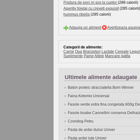
Friptura de porc in sos la cuptor
(286 calorii)
Aperitiv foietaj cu creveti exquisit
(285 calorii)
hummus ribella
(285 calorii)
Adauga un aliment
Avertizeaza asupra 
Categorii de alimente:
Carne
Oua
Branzeturi
Lactate
Cereale
Legu
Suplimente
Paine
Altele
Mancare gatita
Ultimele alimente adaugate
Baton proteic stracciatella Born Winner
Faina Ketomix Universal
Fasole verde extra fina congelata 600g 
Fasole boabe Cannellini conserva Delhai
Covridog Petru
Pasta de ardei dulce Univer
Pasta ardei iute Univer