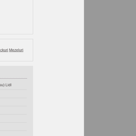
ckuri
Mezeluri
u) Lidl