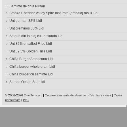
Seminte de chia Pirifan
Branza Cheddar Valley Spire maturata (ambalaj rosu) Lidl
Unt german 82% Lidl
Unt creminos 60% Lidl
Saleuri din foietaj cu unt sarata Lidl
Unt 82% unsalted Frico Lidl
Unt 82.5% Golden Hills Lidl
Chifla Burger Americana Lidl
Chifla burger whole grain Lidl
Chifla burger cu seminte Lidl
Somon Ocean Sea Lidl
© 2006-2026
OneDen.com
|
Cautare avansata de alimente
|
Calculator calorii
|
Calorii
consumate
|
IMC