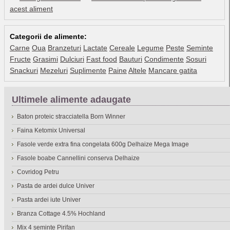
acest aliment
Categorii de alimente:
Carne
Oua
Branzeturi
Lactate
Cereale
Legume
Peste
Seminte
Fructe
Grasimi
Dulciuri
Fast food
Bauturi
Condimente
Sosuri
Snackuri
Mezeluri
Suplimente
Paine
Altele
Mancare gatita
Ultimele alimente adaugate
Baton proteic stracciatella Born Winner
Faina Ketomix Universal
Fasole verde extra fina congelata 600g Delhaize Mega Image
Fasole boabe Cannellini conserva Delhaize
Covridog Petru
Pasta de ardei dulce Univer
Pasta ardei iute Univer
Branza Cottage 4.5% Hochland
Mix 4 seminte Pirifan