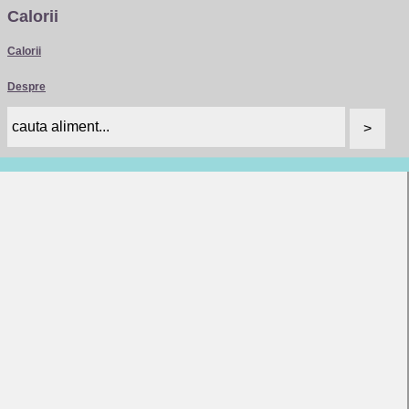
Calorii
Calorii
Despre