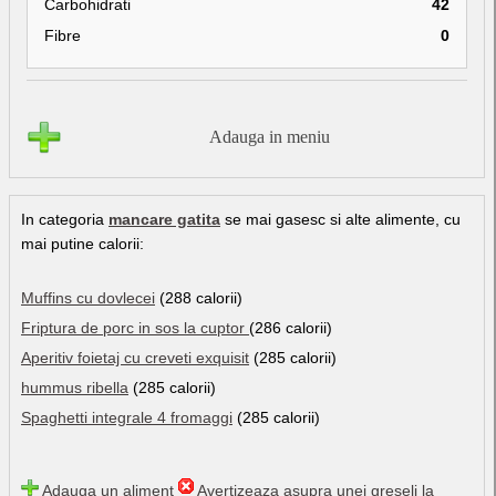
Carbohidrati
42
Fibre
0
Adauga in meniu
In categoria
mancare gatita
se mai gasesc si alte alimente, cu
mai putine calorii:
Muffins cu dovlecei
(288 calorii)
Friptura de porc in sos la cuptor
(286 calorii)
Aperitiv foietaj cu creveti exquisit
(285 calorii)
hummus ribella
(285 calorii)
Spaghetti integrale 4 fromaggi
(285 calorii)
Adauga un aliment
Avertizeaza asupra unei greseli la