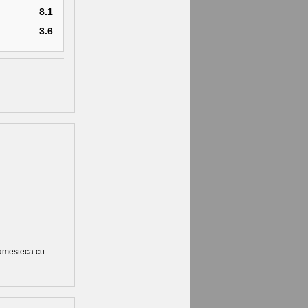
8.1
3.6
e amesteca cu