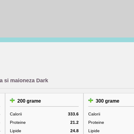
ina si maioneza Dark
200 grame
300 grame
8
Calorii
333.6
Calorii
6
Proteine
21.2
Proteine
4
Lipide
24.8
Lipide