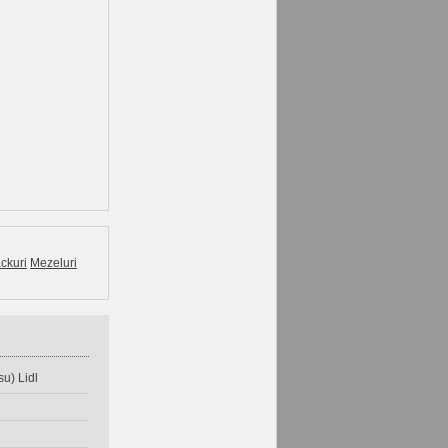
ckuri
Mezeluri
u) Lidl