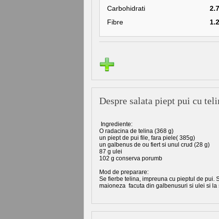
Carbohidrati
2.
Fibre
1.
Despre salata piept pui cu tel
Ingrediente:
O radacina de telina (368 g)
un piept de pui file, fara piele( 385g)
un galbenus de ou fiert si unul crud (28 g)
87 g ulei
102 g conserva porumb
Mod de preparare:
Se fierbe telina, impreuna cu pieptul de pui. 
maioneza facuta din galbenusuri si ulei si la