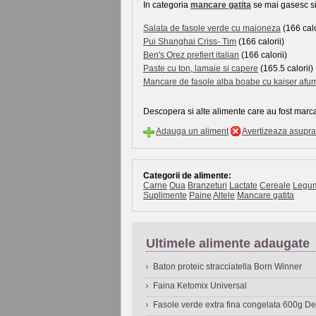
In categoria
mancare gatita
se mai gasesc si 
Salata de fasole verde cu maioneza
(166 calo
Pui Shanghai Criss- Tim
(166 calorii)
Ben's Orez prefiert italian
(166 calorii)
Paste cu ton, lamaie si capere
(165.5 calorii)
Mancare de fasole alba boabe cu kaiser afu
Descopera si alte alimente care au fost marca
Adauga un aliment
Avertizeaza asupra 
Categorii de alimente:
Carne
Oua
Branzeturi
Lactate
Cereale
Legu
Suplimente
Paine
Altele
Mancare gatita
Ultimele alimente adaugate
Baton proteic stracciatella Born Winner
Faina Ketomix Universal
Fasole verde extra fina congelata 600g 