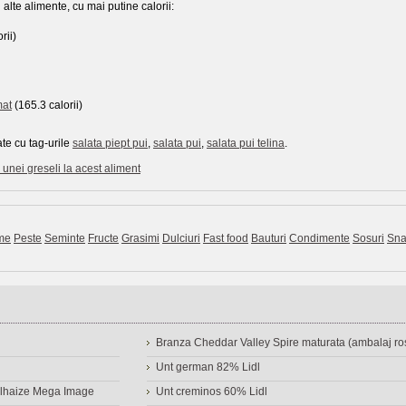
alte alimente, cu mai putine calorii:
rii)
mat
(165.3 calorii)
te cu tag-urile
salata piept pui
,
salata pui
,
salata pui telina
.
unei greseli la acest aliment
me
Peste
Seminte
Fructe
Grasimi
Dulciuri
Fast food
Bauturi
Condimente
Sosuri
Sna
Branza Cheddar Valley Spire maturata (ambalaj ros
Unt german 82% Lidl
Delhaize Mega Image
Unt creminos 60% Lidl