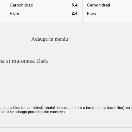
7
Carbohidrati
5.4
Carbohidrati
2
Fibre
2.4
Fibre
Adauga in meniu
ina si maioneza Dark
Se toaca bine (eu am folosit robotul de bucatarie si s-a facut o pasta foarte fina), s
 sfarsit se adauga porumbul din conserva.