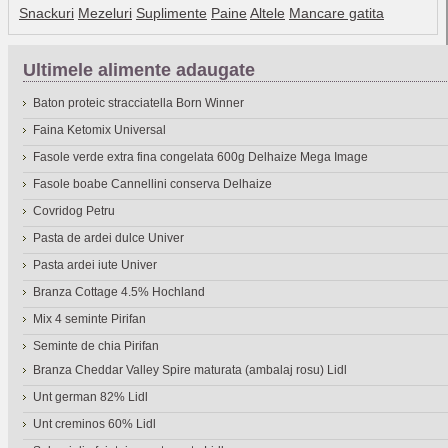
Snackuri
Mezeluri
Suplimente
Paine
Altele
Mancare gatita
Ultimele alimente adaugate
Baton proteic stracciatella Born Winner
Faina Ketomix Universal
Fasole verde extra fina congelata 600g Delhaize Mega Image
Fasole boabe Cannellini conserva Delhaize
Covridog Petru
Pasta de ardei dulce Univer
Pasta ardei iute Univer
Branza Cottage 4.5% Hochland
Mix 4 seminte Pirifan
Seminte de chia Pirifan
Branza Cheddar Valley Spire maturata (ambalaj rosu) Lidl
Unt german 82% Lidl
Unt creminos 60% Lidl