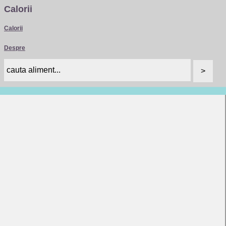
Calorii
Calorii
Despre