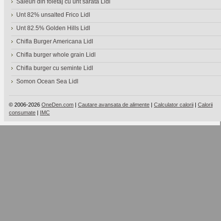
Saleuri din foietaj cu unt sarata Lidl
Unt 82% unsalted Frico Lidl
Unt 82.5% Golden Hills Lidl
Chifla Burger Americana Lidl
Chifla burger whole grain Lidl
Chifla burger cu seminte Lidl
Somon Ocean Sea Lidl
© 2006-2026
OneDen.com
|
Cautare avansata de alimente
|
Calculator calorii
|
Calorii
consumate
|
IMC