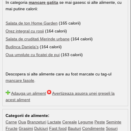
In categoria
mancare gatita
se mai gasesc si alte alimente, cu
mai putine calorii:
Salata de ton Home Garden
(165 calorii)
Orez integral cu rosii
(164 calorii)
Salata de cruditati Merinde urbane
(164 calorii)
Budinca Daniela's
(164 calorii)
Oua umplute cu ficatei de pui
(163 calorii)
Descopera si alte alimente care au fost marcate cu tag-ul
mancare fasole
.
Adauga un aliment
Avertizeaza asupra unei greseli la
acest aliment
Categorii de alimente:
Carne
Oua
Branzeturi
Lactate
Cereale
Legume
Peste
Seminte
Fructe
Grasimi
Dulciuri
Fast food
Bauturi
Condimente
Sosuri