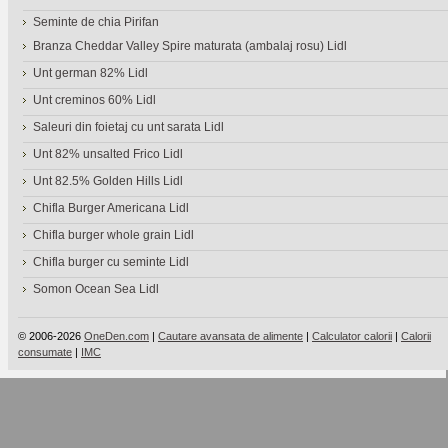
Seminte de chia Pirifan
Branza Cheddar Valley Spire maturata (ambalaj rosu) Lidl
Unt german 82% Lidl
Unt creminos 60% Lidl
Saleuri din foietaj cu unt sarata Lidl
Unt 82% unsalted Frico Lidl
Unt 82.5% Golden Hills Lidl
Chifla Burger Americana Lidl
Chifla burger whole grain Lidl
Chifla burger cu seminte Lidl
Somon Ocean Sea Lidl
© 2006-2026
OneDen.com
|
Cautare avansata de alimente
|
Calculator calorii
|
Calorii
consumate
|
IMC