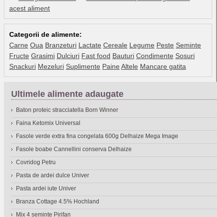
acest aliment
Categorii de alimente:
Carne
Oua
Branzeturi
Lactate
Cereale
Legume
Peste
Seminte
Fructe
Grasimi
Dulciuri
Fast food
Bauturi
Condimente
Sosuri
Snackuri
Mezeluri
Suplimente
Paine
Altele
Mancare gatita
Ultimele alimente adaugate
Baton proteic stracciatella Born Winner
Faina Ketomix Universal
Fasole verde extra fina congelata 600g Delhaize Mega Image
Fasole boabe Cannellini conserva Delhaize
Covridog Petru
Pasta de ardei dulce Univer
Pasta ardei iute Univer
Branza Cottage 4.5% Hochland
Mix 4 seminte Pirifan