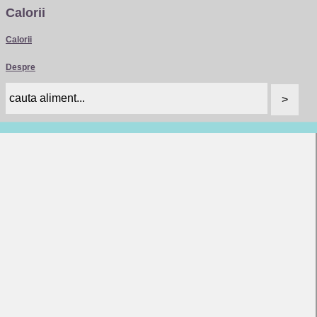
Calorii
Calorii
Despre