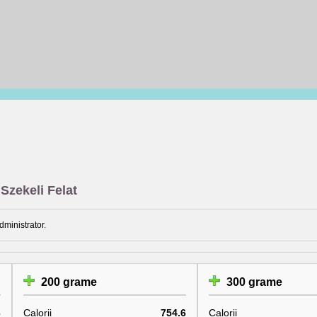
Szekeli Felat
dministrator.
200 grame
300 grame
3
Calorii
754.6
Calorii