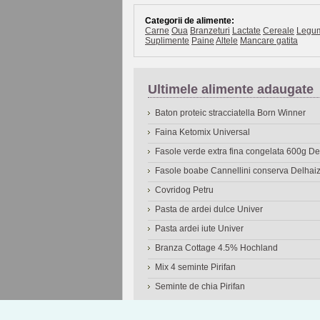
Categorii de alimente:
Carne
Oua
Branzeturi
Lactate
Cereale
Legu
Suplimente
Paine
Altele
Mancare gatita
Ultimele alimente adaugate
Baton proteic stracciatella Born Winner
Faina Ketomix Universal
Fasole verde extra fina congelata 600g 
Fasole boabe Cannellini conserva Delhai
Covridog Petru
Pasta de ardei dulce Univer
Pasta ardei iute Univer
Branza Cottage 4.5% Hochland
Mix 4 seminte Pirifan
Seminte de chia Pirifan