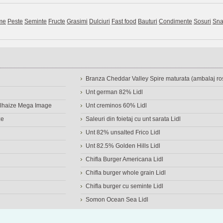
me
Peste
Seminte
Fructe
Grasimi
Dulciuri
Fast food
Bauturi
Condimente
Sosuri
Sna
Branza Cheddar Valley Spire maturata (ambalaj ros
Unt german 82% Lidl
Delhaize Mega Image
Unt creminos 60% Lidl
ze
Saleuri din foietaj cu unt sarata Lidl
Unt 82% unsalted Frico Lidl
Unt 82.5% Golden Hills Lidl
Chifla Burger Americana Lidl
Chifla burger whole grain Lidl
Chifla burger cu seminte Lidl
Somon Ocean Sea Lidl