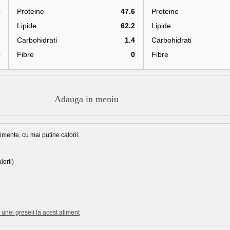
8
Proteine
47.6
Proteine
1
Lipide
62.2
Lipide
7
Carbohidrati
1.4
Carbohidrati
0
Fibre
0
Fibre
Adauga in meniu
imente, cu mai putine calorii:
lorii)
unei greseli la acest aliment