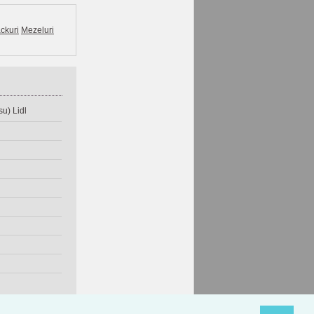
ckuri
Mezeluri
u) Lidl