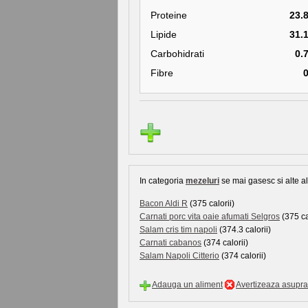
Proteine
23.
Lipide
31.
Carbohidrati
0.
Fibre
In categoria
mezeluri
se mai gasesc si alte al
Bacon Aldi R
(375 calorii)
Carnati porc vita oaie afumati Selgros
(375 ca
Salam cris tim napoli
(374.3 calorii)
Carnati cabanos
(374 calorii)
Salam Napoli Citterio
(374 calorii)
Adauga un aliment
Avertizeaza asupra 