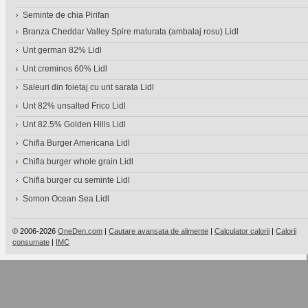
Seminte de chia Pirifan
Branza Cheddar Valley Spire maturata (ambalaj rosu) Lidl
Unt german 82% Lidl
Unt creminos 60% Lidl
Saleuri din foietaj cu unt sarata Lidl
Unt 82% unsalted Frico Lidl
Unt 82.5% Golden Hills Lidl
Chifla Burger Americana Lidl
Chifla burger whole grain Lidl
Chifla burger cu seminte Lidl
Somon Ocean Sea Lidl
© 2006-2026
OneDen.com
|
Cautare avansata de alimente
|
Calculator calorii
|
Calorii
consumate
|
IMC