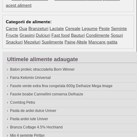
acest aliment
Categorii de alimente:
Carne
Oua
Branzeturi
Lactate
Cereale
Legume
Peste
Seminte
Fructe
Grasimi
Dulciuri
Fast food
Bauturi
Condimente
Sosuri
Snackuri
Mezeluri
Suplimente
Paine
Altele
Mancare gatita
Ultimele alimente adaugate
Baton proteic stracciatella Born Winner
Faina Ketomix Universal
Fasole verde extra fina congelata 600g Delhaize Mega Image
Fasole boabe Cannellini conserva Delhaize
Covridog Petru
Pasta de ardei dulce Univer
Pasta ardei iute Univer
Branza Cottage 4.5% Hochland
Mix 4 seminte Pirifan