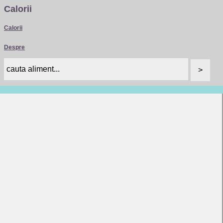
Calorii
Calorii
Despre