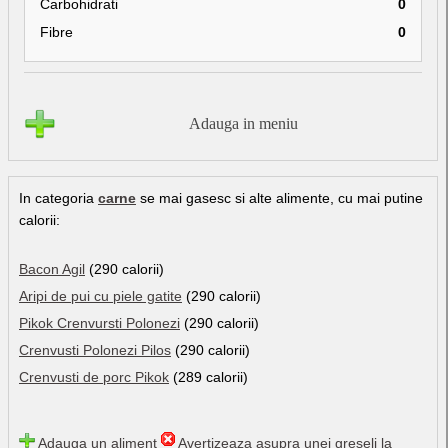
Carbohidrati
0
Fibre
0
Adauga in meniu
In categoria
carne
se mai gasesc si alte alimente, cu mai putine
calorii:
Bacon Agil
(290 calorii)
Aripi de pui cu piele gatite
(290 calorii)
Pikok Crenvursti Polonezi
(290 calorii)
Crenvusti Polonezi Pilos
(290 calorii)
Crenvusti de porc Pikok
(289 calorii)
Adauga un aliment
Avertizeaza asupra unei greseli la