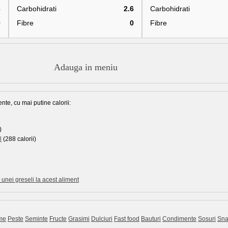
3
Carbohidrati
2.6
Carbohidrati
0
Fibre
0
Fibre
Adauga in meniu
nte, cu mai putine calorii:
)
l
(288 calorii)
unei greseli la acest aliment
me
Peste
Seminte
Fructe
Grasimi
Dulciuri
Fast food
Bauturi
Condimente
Sosuri
Sna