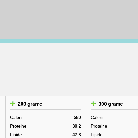
200 grame
300 grame
0
Calorii
580
Calorii
1
Proteine
30.2
Proteine
9
Lipide
47.8
Lipide