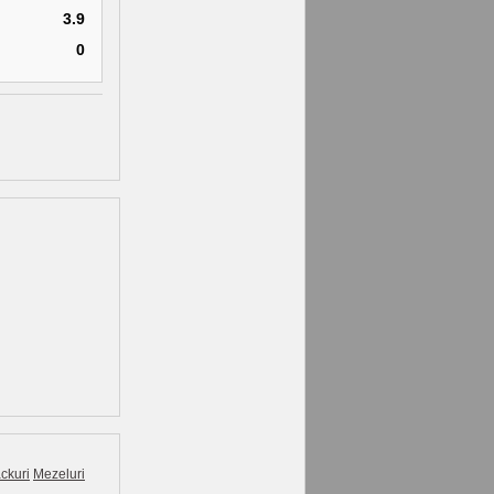
3.9
0
ckuri
Mezeluri