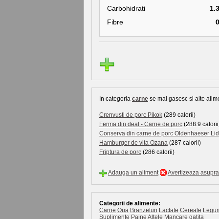
Carbohidrati
1.
Fibre
In categoria
carne
se mai gasesc si alte alime
Crenvusti de porc Pikok
(289 calorii)
Ferma din deal - Carne de porc
(288.9 calorii
Conserva din carne de porc Oldenhaeser Lid
Hamburger de vita Ozana
(287 calorii)
Friptura de porc
(286 calorii)
Adauga un aliment
Avertizeaza asupra 
Categorii de alimente:
Carne
Oua
Branzeturi
Lactate
Cereale
Legu
Suplimente
Paine
Altele
Mancare gatita