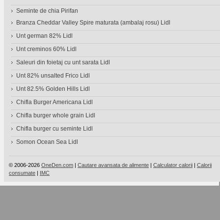
Seminte de chia Pirifan
Branza Cheddar Valley Spire maturata (ambalaj rosu) Lidl
Unt german 82% Lidl
Unt creminos 60% Lidl
Saleuri din foietaj cu unt sarata Lidl
Unt 82% unsalted Frico Lidl
Unt 82.5% Golden Hills Lidl
Chifla Burger Americana Lidl
Chifla burger whole grain Lidl
Chifla burger cu seminte Lidl
Somon Ocean Sea Lidl
© 2006-2026
OneDen.com
|
Cautare avansata de alimente
|
Calculator calorii
|
Calorii
consumate
|
IMC