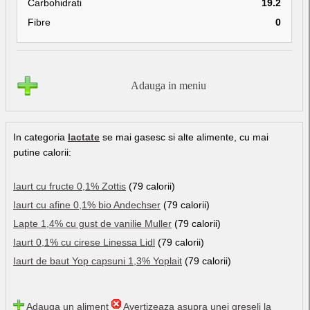
Carbohidrati
19.2
Fibre
0
Adauga in meniu
In categoria
lactate
se mai gasesc si alte alimente, cu mai
putine calorii:
Iaurt cu fructe 0,1% Zottis
(79 calorii)
Iaurt cu afine 0,1% bio Andechser
(79 calorii)
Lapte 1,4% cu gust de vanilie Muller
(79 calorii)
Iaurt 0,1% cu cirese Linessa Lidl
(79 calorii)
Iaurt de baut Yop capsuni 1,3% Yoplait
(79 calorii)
Adauga un aliment
Avertizeaza asupra unei greseli la