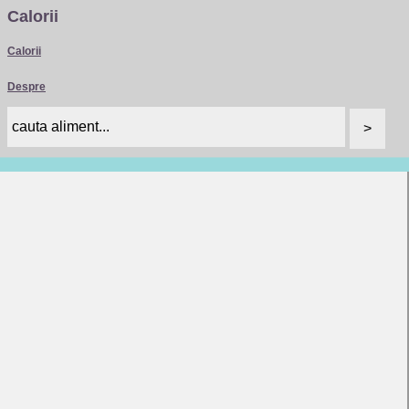
Calorii
Calorii
Despre