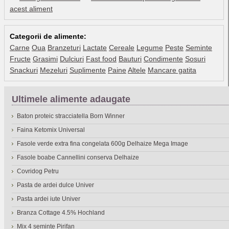
acest aliment
Categorii de alimente:
Carne
Oua
Branzeturi
Lactate
Cereale
Legume
Peste
Seminte
Fructe
Grasimi
Dulciuri
Fast food
Bauturi
Condimente
Sosuri
Snackuri
Mezeluri
Suplimente
Paine
Altele
Mancare gatita
Ultimele alimente adaugate
Baton proteic stracciatella Born Winner
Faina Ketomix Universal
Fasole verde extra fina congelata 600g Delhaize Mega Image
Fasole boabe Cannellini conserva Delhaize
Covridog Petru
Pasta de ardei dulce Univer
Pasta ardei iute Univer
Branza Cottage 4.5% Hochland
Mix 4 seminte Pirifan