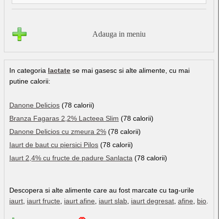
Adauga in meniu
In categoria
lactate
se mai gasesc si alte alimente, cu mai
putine calorii:
Danone Delicios
(78 calorii)
Branza Fagaras 2,2% Lacteea Slim
(78 calorii)
Danone Delicios cu zmeura 2%
(78 calorii)
Iaurt de baut cu piersici Pilos
(78 calorii)
Iaurt 2,4% cu fructe de padure Sanlacta
(78 calorii)
Descopera si alte alimente care au fost marcate cu tag-urile
iaurt
,
iaurt fructe
,
iaurt afine
,
iaurt slab
,
iaurt degresat
,
afine
,
bio
.