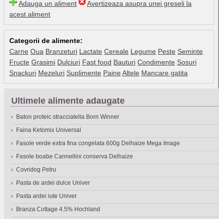
Adauga un aliment
Avertizeaza asupra unei greseli la
acest aliment
Categorii de alimente:
Carne
Oua
Branzeturi
Lactate
Cereale
Legume
Peste
Seminte
Fructe
Grasimi
Dulciuri
Fast food
Bauturi
Condimente
Sosuri
Snackuri
Mezeluri
Suplimente
Paine
Altele
Mancare gatita
Ultimele alimente adaugate
Baton proteic stracciatella Born Winner
Faina Ketomix Universal
Fasole verde extra fina congelata 600g Delhaize Mega Image
Fasole boabe Cannellini conserva Delhaize
Covridog Petru
Pasta de ardei dulce Univer
Pasta ardei iute Univer
Branza Cottage 4.5% Hochland