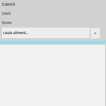
Calorii
Calorii
Despre