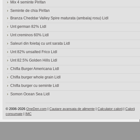
Mix 4 seminte Pirifan
Seminte de chia Pirifan
Branza Cheddar Valley Spire maturata (ambalaj rosu) Lidl
Unt german 82% Lidl
Unt creminos 60% Lidl
Saleuri din foietaj cu unt sarata Lidl
Unt 82% unsalted Frico Lidl
Unt 82.5% Golden Hills Lidl
Chifla Burger Americana Lidl
Chifla burger whole grain Lidl
Chifla burger cu seminte Lidl
Somon Ocean Sea Lidl
© 2006-2026
OneDen.com
|
Cautare avansata de alimente
|
Calculator calorii
|
Calorii
consumate
|
IMC