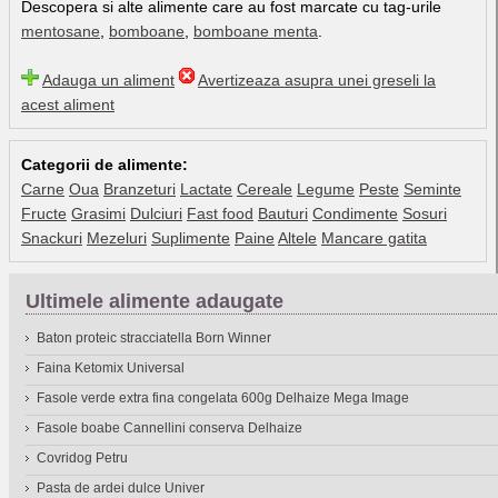
Descopera si alte alimente care au fost marcate cu tag-urile
mentosane
,
bomboane
,
bomboane menta
.
Adauga un aliment
Avertizeaza asupra unei greseli la
acest aliment
Categorii de alimente:
Carne
Oua
Branzeturi
Lactate
Cereale
Legume
Peste
Seminte
Fructe
Grasimi
Dulciuri
Fast food
Bauturi
Condimente
Sosuri
Snackuri
Mezeluri
Suplimente
Paine
Altele
Mancare gatita
Ultimele alimente adaugate
Baton proteic stracciatella Born Winner
Faina Ketomix Universal
Fasole verde extra fina congelata 600g Delhaize Mega Image
Fasole boabe Cannellini conserva Delhaize
Covridog Petru
Pasta de ardei dulce Univer