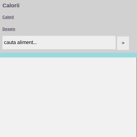
Calorii
Calorii
Despre