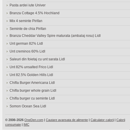
Pasta ardei iute Univer
Branza Cottage 4.5% Hochland
Mix 4 seminte Pirifan
Seminte de chia Pirifan
Branza Cheddar Valley Spire maturata (ambalaj rosu) Lidl
Unt german 82% Lidl
Unt creminos 60% Lidl
Saleuri din foietaj cu unt sarata Lidl
Unt 82% unsalted Frico Lidl
Unt 82.5% Golden Hills Lidl
Chifla Burger Americana Lidl
Chifla burger whole grain Lidl
Chifla burger cu seminte Lidl
Somon Ocean Sea Lidl
© 2006-2026
OneDen.com
|
Cautare avansata de alimente
|
Calculator calorii
|
Calorii
consumate
|
IMC