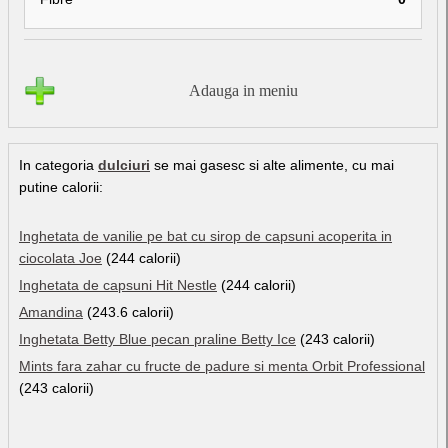
Adauga in meniu
In categoria
dulciuri
se mai gasesc si alte alimente, cu mai
putine calorii:
Inghetata de vanilie pe bat cu sirop de capsuni acoperita in
ciocolata Joe
(244 calorii)
Inghetata de capsuni Hit Nestle
(244 calorii)
Amandina
(243.6 calorii)
Inghetata Betty Blue pecan praline Betty Ice
(243 calorii)
Mints fara zahar cu fructe de padure si menta Orbit Professional
(243 calorii)