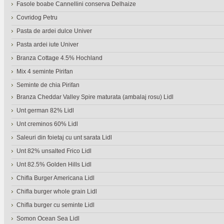
Fasole boabe Cannellini conserva Delhaize
Covridog Petru
Pasta de ardei dulce Univer
Pasta ardei iute Univer
Branza Cottage 4.5% Hochland
Mix 4 seminte Pirifan
Seminte de chia Pirifan
Branza Cheddar Valley Spire maturata (ambalaj rosu) Lidl
Unt german 82% Lidl
Unt creminos 60% Lidl
Saleuri din foietaj cu unt sarata Lidl
Unt 82% unsalted Frico Lidl
Unt 82.5% Golden Hills Lidl
Chifla Burger Americana Lidl
Chifla burger whole grain Lidl
Chifla burger cu seminte Lidl
Somon Ocean Sea Lidl