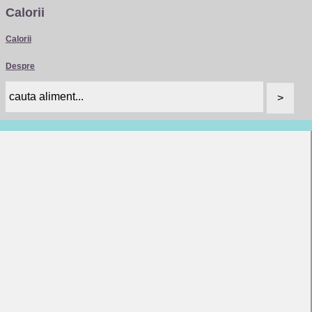
Calorii
Calorii
Despre