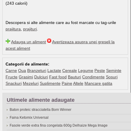
(243 calorii)
Descopera si alte alimente care au fost marcate cu tag-urile
prajitura
,
prajituri
.
Adauga un aliment
Avertizeaza asupra unei greseli la
acest aliment
Categorii de alimente:
Carne
Oua
Branzeturi
Lactate
Cereale
Legume
Peste
Seminte
Fructe
Grasimi
Dulciuri
Fast food
Bauturi
Condimente
Sosuri
Snackuri
Mezeluri
Suplimente
Paine
Altele
Mancare gatita
Ultimele alimente adaugate
Baton proteic stracciatella Born Winner
Faina Ketomix Universal
Fasole verde extra fina congelata 600g Delhaize Mega Image