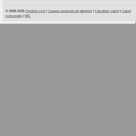
© 2006-2026
OneDen.com
|
Cautare avansata de alimente
|
Calculator calorii
|
Calorii
consumate
|
IMC