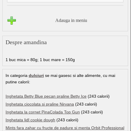
Adauga in meniu
Despre amandina
1 buc mica = 80g; 1 buc mare = 150g
In categoria
dulciuri
se mai gasesc si alte alimente, cu mai
putine calorii:
Inghetata Betty Blue pecan praline Betty Ice
(243 calorii)
Inghetata ciocolata si praline Nirvana
(243 calorii)
Inghetata la cornet PinaColada Top Gun
(243 calorii)
Inghetata lidl cookie dough
(243 calorii)
Mints fara zahar cu fructe de padure si menta Orbit Professional