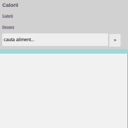
Calorii
Calorii
Despre