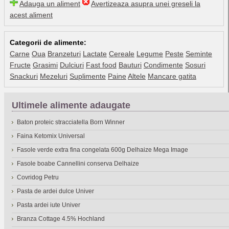
Adauga un aliment
Avertizeaza asupra unei greseli la
acest aliment
Categorii de alimente:
Carne
Oua
Branzeturi
Lactate
Cereale
Legume
Peste
Seminte
Fructe
Grasimi
Dulciuri
Fast food
Bauturi
Condimente
Sosuri
Snackuri
Mezeluri
Suplimente
Paine
Altele
Mancare gatita
Ultimele alimente adaugate
Baton proteic stracciatella Born Winner
Faina Ketomix Universal
Fasole verde extra fina congelata 600g Delhaize Mega Image
Fasole boabe Cannellini conserva Delhaize
Covridog Petru
Pasta de ardei dulce Univer
Pasta ardei iute Univer
Branza Cottage 4.5% Hochland