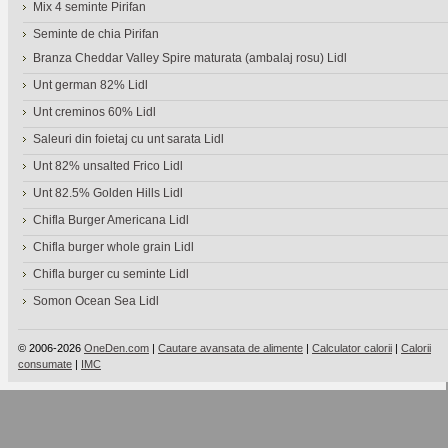
Mix 4 seminte Pirifan
Seminte de chia Pirifan
Branza Cheddar Valley Spire maturata (ambalaj rosu) Lidl
Unt german 82% Lidl
Unt creminos 60% Lidl
Saleuri din foietaj cu unt sarata Lidl
Unt 82% unsalted Frico Lidl
Unt 82.5% Golden Hills Lidl
Chifla Burger Americana Lidl
Chifla burger whole grain Lidl
Chifla burger cu seminte Lidl
Somon Ocean Sea Lidl
© 2006-2026
OneDen.com
|
Cautare avansata de alimente
|
Calculator calorii
|
Calorii
consumate
|
IMC