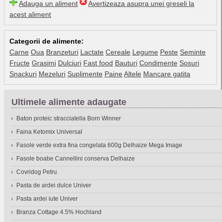
Adauga un aliment
Avertizeaza asupra unei greseli la
acest aliment
Categorii de alimente:
Carne
Oua
Branzeturi
Lactate
Cereale
Legume
Peste
Seminte
Fructe
Grasimi
Dulciuri
Fast food
Bauturi
Condimente
Sosuri
Snackuri
Mezeluri
Suplimente
Paine
Altele
Mancare gatita
Ultimele alimente adaugate
Baton proteic stracciatella Born Winner
Faina Ketomix Universal
Fasole verde extra fina congelata 600g Delhaize Mega Image
Fasole boabe Cannellini conserva Delhaize
Covridog Petru
Pasta de ardei dulce Univer
Pasta ardei iute Univer
Branza Cottage 4.5% Hochland