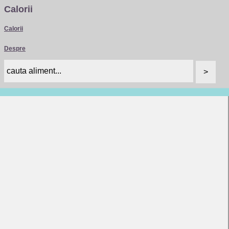
Calorii
Calorii
Despre