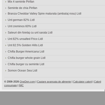
Mix 4 seminte Pirifan
Seminte de chia Pirifan
Branza Cheddar Valley Spire maturata (ambalaj rosu) Lidl
Unt german 82% Lidl
Unt creminos 60% Lidl
Saleuri din foietaj cu unt sarata Lidl
Unt 82% unsalted Frico Lidl
Unt 82.5% Golden Hills Lidl
Chifla Burger Americana Lidl
Chifla burger whole grain Lidl
Chifla burger cu seminte Lidl
Somon Ocean Sea Lidl
© 2006-2026
OneDen.com
|
Cautare avansata de alimente
|
Calculator calorii
|
Calorii
consumate
|
IMC