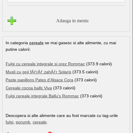
Adauga in meniu
In categoria
cereale
se mai gasesc si alte alimente, cu mai
putine calorii:
Fulgi cu cereale integrale si orez Rommac
(373.9 calorii)
Musli cu goji fÄƒrÄƒ zahÄƒr Solaris
(373.5 calorii)
Paste papillons Pates d'Alsace Cora
(373 calorii)
Cereale cocoa balls Viva
(373 calorii)
Fulgi cereale integrale Ballu's Rommac
(373 calorii)
Descopera si alte alimente care au fost marcate cu tag-urile
fulgi
,
porumb
,
cereale
.