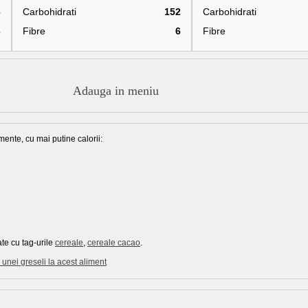
6
Carbohidrati
152
Carbohidrati
3
Fibre
6
Fibre
Adauga in meniu
mente, cu mai putine calorii:
te cu tag-urile
cereale
,
cereale cacao
.
unei greseli la acest aliment