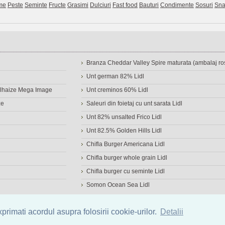
me
Peste
Seminte
Fructe
Grasimi
Dulciuri
Fast food
Bauturi
Condimente
Sosuri
Sna
Branza Cheddar Valley Spire maturata (ambalaj ros
Unt german 82% Lidl
Delhaize Mega Image
Unt creminos 60% Lidl
ze
Saleuri din foietaj cu unt sarata Lidl
Unt 82% unsalted Frico Lidl
Unt 82.5% Golden Hills Lidl
Chifla Burger Americana Lidl
Chifla burger whole grain Lidl
Chifla burger cu seminte Lidl
Somon Ocean Sea Lidl
a de alimente
|
Calculator calorii
|
Calorii consumate
|
IMC
rimati acordul asupra folosirii cookie-urilor.
Detalii