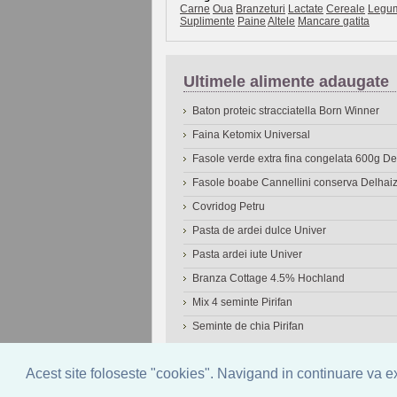
Carne
Oua
Branzeturi
Lactate
Cereale
Legu
Suplimente
Paine
Altele
Mancare gatita
Ultimele alimente adaugate
Baton proteic stracciatella Born Winner
Faina Ketomix Universal
Fasole verde extra fina congelata 600g 
Fasole boabe Cannellini conserva Delhai
Covridog Petru
Pasta de ardei dulce Univer
Pasta ardei iute Univer
Branza Cottage 4.5% Hochland
Mix 4 seminte Pirifan
Seminte de chia Pirifan
© 2006-2026
OneDen.com
|
Cautare avansat
Acest site foloseste "cookies". Navigand in continuare va exp