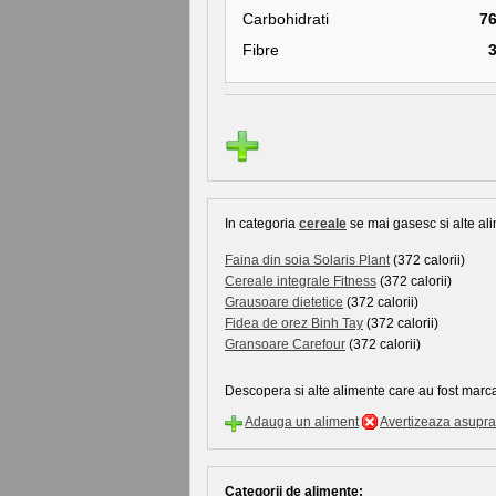
Carbohidrati
7
Fibre
In categoria
cereale
se mai gasesc si alte ali
Faina din soia Solaris Plant
(372 calorii)
Cereale integrale Fitness
(372 calorii)
Grausoare dietetice
(372 calorii)
Fidea de orez Binh Tay
(372 calorii)
Gransoare Carefour
(372 calorii)
Descopera si alte alimente care au fost marca
Adauga un aliment
Avertizeaza asupra 
Categorii de alimente: