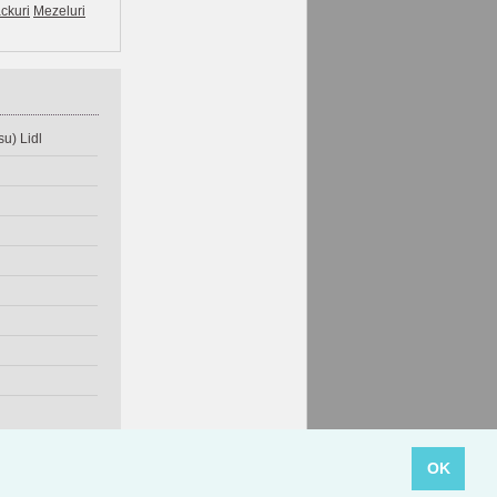
ckuri
Mezeluri
u) Lidl
OK