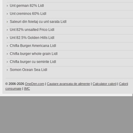
Unt german 82% Lidl
Unt creminos 60% Lidl
Saleuri din foietaj cu unt sarata Lidl
Unt 82% unsalted Frico Lidl
Unt 82.5% Golden Hills Lidl
Chifla Burger Americana Lidl
Chifla burger whole grain Lidl
Chifla burger cu seminte Lidl
Somon Ocean Sea Lidl
© 2006-2026
OneDen.com
|
Cautare avansata de alimente
|
Calculator calorii
|
Calorii
consumate
|
IMC