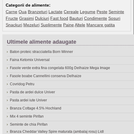
Categorii de alimente:
Carne
Oua
Branzeturi
Lactate
Cereale
Legume
Peste
Seminte
Fructe
Grasimi
Dulciuri
Fast food
Bauturi
Condimente
Sosuri
Snackuri
Mezeluri
Suplimente
Paine
Altele
Mancare gatita
Ultimele alimente adaugate
Baton proteic stracciatella Born Winner
Faina Ketomix Universal
Fasole verde extra fina congelata 600g Delhaize Mega Image
Fasole boabe Cannellini conserva Delhaize
Covridog Petru
Pasta de ardei dulce Univer
Pasta ardei iute Univer
Branza Cottage 4.5% Hochland
Mix 4 seminte Pirifan
Seminte de chia Pirifan
Branza Cheddar Valley Spire maturata (ambalaj rosu) Lidl