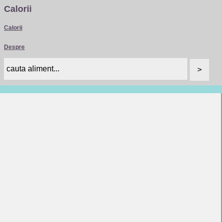
Calorii
Calorii
Despre