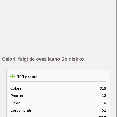
Calorii fulgi de ovaz Iasno Solnishko
100 grame
Calorii
310
Proteine
12
Lipide
6
Carbohidrati
51