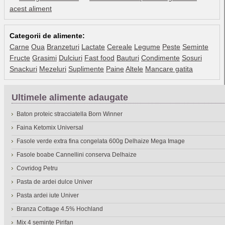
acest aliment
Categorii de alimente:
Carne
Oua
Branzeturi
Lactate
Cereale
Legume
Peste
Seminte
Fructe
Grasimi
Dulciuri
Fast food
Bauturi
Condimente
Sosuri
Snackuri
Mezeluri
Suplimente
Paine
Altele
Mancare gatita
Ultimele alimente adaugate
Baton proteic stracciatella Born Winner
Faina Ketomix Universal
Fasole verde extra fina congelata 600g Delhaize Mega Image
Fasole boabe Cannellini conserva Delhaize
Covridog Petru
Pasta de ardei dulce Univer
Pasta ardei iute Univer
Branza Cottage 4.5% Hochland
Mix 4 seminte Pirifan