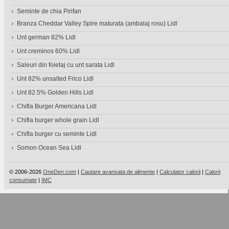
Seminte de chia Pirifan
Branza Cheddar Valley Spire maturata (ambalaj rosu) Lidl
Unt german 82% Lidl
Unt creminos 60% Lidl
Saleuri din foietaj cu unt sarata Lidl
Unt 82% unsalted Frico Lidl
Unt 82.5% Golden Hills Lidl
Chifla Burger Americana Lidl
Chifla burger whole grain Lidl
Chifla burger cu seminte Lidl
Somon Ocean Sea Lidl
© 2006-2026
OneDen.com
|
Cautare avansata de alimente
|
Calculator calorii
|
Calorii
consumate
|
IMC