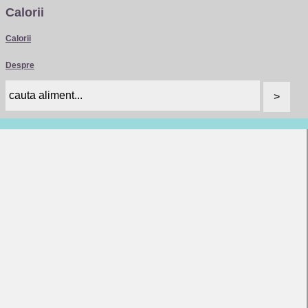
Calorii
Calorii
Despre