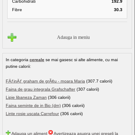
Carbohidrati
192.9
Fibre
30.3
Adauga in meniu
In categoria
cereale
se mai gasesc si alte alimente, cu mai
putine calorii:
FÄƒinÄƒ graham de grÃ¢u - moara Maria
(307.7 calorii)
Faina de grau integrala Grafschafter
(307 calorii)
Lipie libaneza Zaman
(306 calorii)
Faina seminte de in Bio (dm)
(306 calorii)
Linte rosie uscata Carrefour
(306 calorii)
Adauga un aliment
Avertizeaza asupra unei greseli la