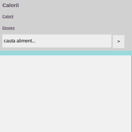
Calorii
Calorii
Despre