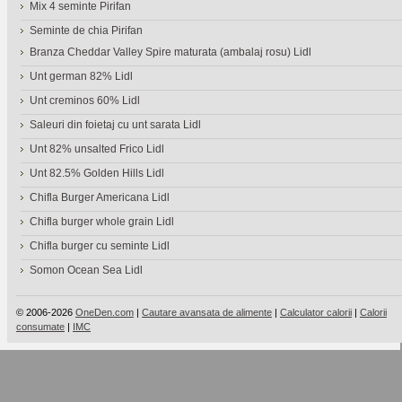
Mix 4 seminte Pirifan
Seminte de chia Pirifan
Branza Cheddar Valley Spire maturata (ambalaj rosu) Lidl
Unt german 82% Lidl
Unt creminos 60% Lidl
Saleuri din foietaj cu unt sarata Lidl
Unt 82% unsalted Frico Lidl
Unt 82.5% Golden Hills Lidl
Chifla Burger Americana Lidl
Chifla burger whole grain Lidl
Chifla burger cu seminte Lidl
Somon Ocean Sea Lidl
© 2006-2026
OneDen.com
|
Cautare avansata de alimente
|
Calculator calorii
|
Calorii
consumate
|
IMC