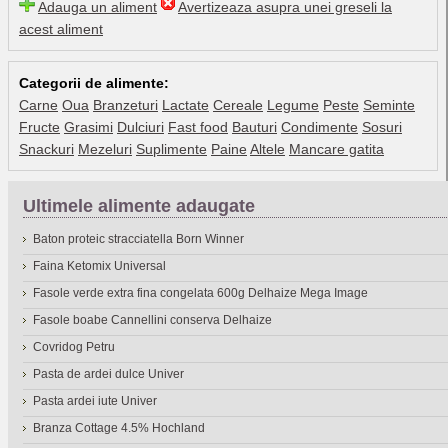
Adauga un aliment
Avertizeaza asupra unei greseli la
acest aliment
Categorii de alimente:
Carne
Oua
Branzeturi
Lactate
Cereale
Legume
Peste
Seminte
Fructe
Grasimi
Dulciuri
Fast food
Bauturi
Condimente
Sosuri
Snackuri
Mezeluri
Suplimente
Paine
Altele
Mancare gatita
Ultimele alimente adaugate
Baton proteic stracciatella Born Winner
Faina Ketomix Universal
Fasole verde extra fina congelata 600g Delhaize Mega Image
Fasole boabe Cannellini conserva Delhaize
Covridog Petru
Pasta de ardei dulce Univer
Pasta ardei iute Univer
Branza Cottage 4.5% Hochland