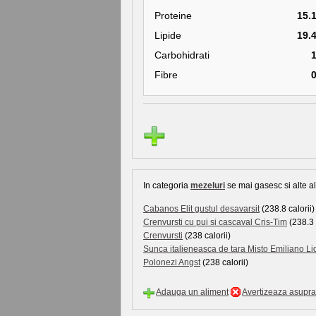
Proteine
15.
Lipide
19.
Carbohidrati
Fibre
In categoria
mezeluri
se mai gasesc si alte al
Cabanos Elit gustul desavarsit
(238.8 calorii)
Crenvursti cu pui si cascaval Cris-Tim
(238.3 
Crenvursti
(238 calorii)
Sunca italieneasca de tara Misto Emiliano Li
Polonezi Angst
(238 calorii)
Adauga un aliment
Avertizeaza asupra 