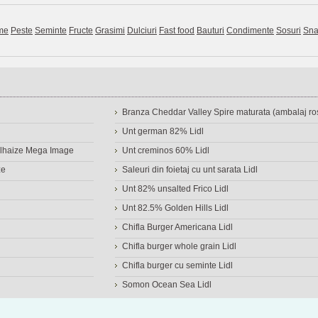
me
Peste
Seminte
Fructe
Grasimi
Dulciuri
Fast food
Bauturi
Condimente
Sosuri
Sna
Branza Cheddar Valley Spire maturata (ambalaj ros
Unt german 82% Lidl
Delhaize Mega Image
Unt creminos 60% Lidl
ze
Saleuri din foietaj cu unt sarata Lidl
Unt 82% unsalted Frico Lidl
Unt 82.5% Golden Hills Lidl
Chifla Burger Americana Lidl
Chifla burger whole grain Lidl
Chifla burger cu seminte Lidl
Somon Ocean Sea Lidl