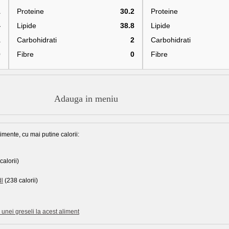
1
Proteine
30.2
Proteine
4
Lipide
38.8
Lipide
1
Carbohidrati
2
Carbohidrati
0
Fibre
0
Fibre
Adauga in meniu
imente, cu mai putine calorii:
calorii)
dl
(238 calorii)
unei greseli la acest aliment