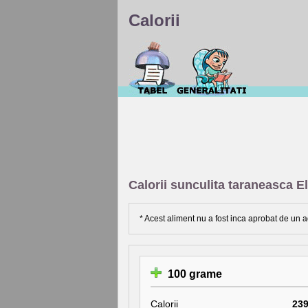
Calorii
Calorii sunculita taraneasca El
* Acest aliment nu a fost inca aprobat de un a
100 grame
Calorii
23