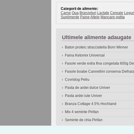
Categorii de alimente:
Carne
Oua
Branzeturi
Lactate
Cereale
Legu
Suplimente
Paine
Altele
Mancare gatita
Ultimele alimente adaugate
Baton proteic stracciatella Born Winner
Faina Ketomix Universal
Fasole verde extra fina congelata 600g 
Fasole boabe Cannellini conserva Delhai
Covridog Petru
Pasta de ardei dulce Univer
Pasta ardei iute Univer
Branza Cottage 4.5% Hochland
Mix 4 seminte Pirifan
Seminte de chia Pirifan