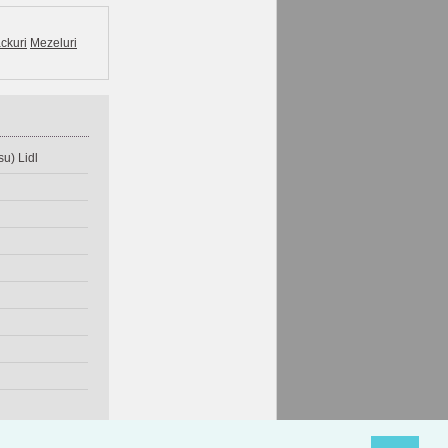
ckuri
Mezeluri
u) Lidl