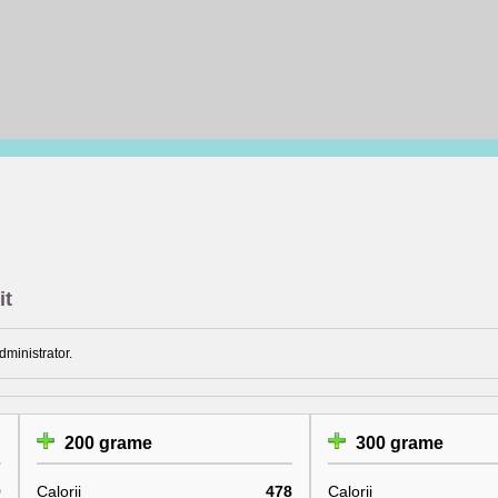
it
dministrator.
200 grame
300 grame
9
Calorii
478
Calorii