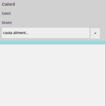
Calorii
Calorii
Despre