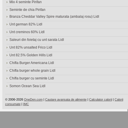
Mix 4 seminte Pirifan
Seminte de chia Pirifan
Branza Cheddar Valley Spire maturata (ambalaj rosu) Lidl
Unt german 82% Lidl
Unt creminos 60% Lidl
Saleuri din foietaj cu unt sarata Lidl
Unt 82% unsalted Frico Lidl
Unt 82.5% Golden Hills Lidl
Chifla Burger Americana Lidl
Chifla burger whole grain Lidl
Chifla burger cu seminte Lidl
Somon Ocean Sea Lidl
© 2006-2026
OneDen.com
|
Cautare avansata de alimente
|
Calculator calorii
|
Calorii
consumate
|
IMC