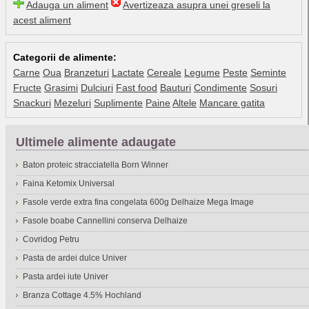
Adauga un aliment
Avertizeaza asupra unei greseli la
acest aliment
Categorii de alimente:
Carne
Oua
Branzeturi
Lactate
Cereale
Legume
Peste
Seminte
Fructe
Grasimi
Dulciuri
Fast food
Bauturi
Condimente
Sosuri
Snackuri
Mezeluri
Suplimente
Paine
Altele
Mancare gatita
Ultimele alimente adaugate
Baton proteic stracciatella Born Winner
Faina Ketomix Universal
Fasole verde extra fina congelata 600g Delhaize Mega Image
Fasole boabe Cannellini conserva Delhaize
Covridog Petru
Pasta de ardei dulce Univer
Pasta ardei iute Univer
Branza Cottage 4.5% Hochland