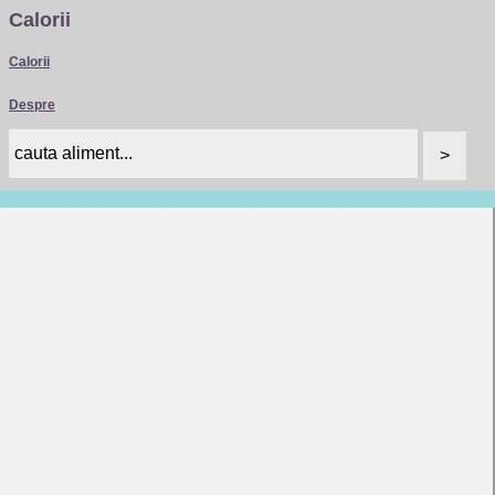
Calorii
Calorii
Despre