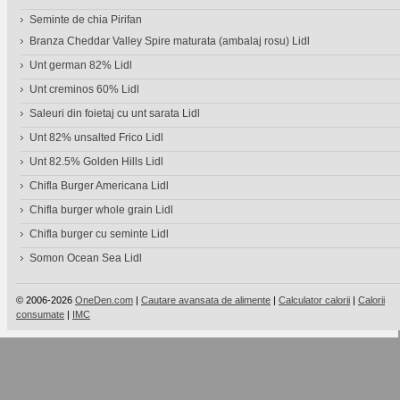
Seminte de chia Pirifan
Branza Cheddar Valley Spire maturata (ambalaj rosu) Lidl
Unt german 82% Lidl
Unt creminos 60% Lidl
Saleuri din foietaj cu unt sarata Lidl
Unt 82% unsalted Frico Lidl
Unt 82.5% Golden Hills Lidl
Chifla Burger Americana Lidl
Chifla burger whole grain Lidl
Chifla burger cu seminte Lidl
Somon Ocean Sea Lidl
© 2006-2026
OneDen.com
|
Cautare avansata de alimente
|
Calculator calorii
|
Calorii
consumate
|
IMC