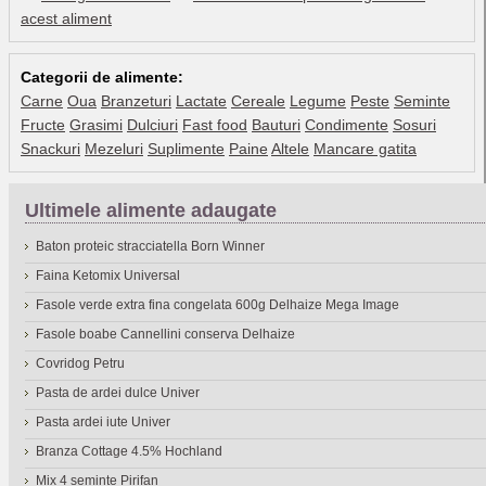
acest aliment
Categorii de alimente:
Carne
Oua
Branzeturi
Lactate
Cereale
Legume
Peste
Seminte
Fructe
Grasimi
Dulciuri
Fast food
Bauturi
Condimente
Sosuri
Snackuri
Mezeluri
Suplimente
Paine
Altele
Mancare gatita
Ultimele alimente adaugate
Baton proteic stracciatella Born Winner
Faina Ketomix Universal
Fasole verde extra fina congelata 600g Delhaize Mega Image
Fasole boabe Cannellini conserva Delhaize
Covridog Petru
Pasta de ardei dulce Univer
Pasta ardei iute Univer
Branza Cottage 4.5% Hochland
Mix 4 seminte Pirifan