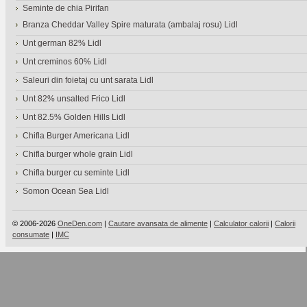
Seminte de chia Pirifan
Branza Cheddar Valley Spire maturata (ambalaj rosu) Lidl
Unt german 82% Lidl
Unt creminos 60% Lidl
Saleuri din foietaj cu unt sarata Lidl
Unt 82% unsalted Frico Lidl
Unt 82.5% Golden Hills Lidl
Chifla Burger Americana Lidl
Chifla burger whole grain Lidl
Chifla burger cu seminte Lidl
Somon Ocean Sea Lidl
© 2006-2026
OneDen.com
|
Cautare avansata de alimente
|
Calculator calorii
|
Calorii
consumate
|
IMC