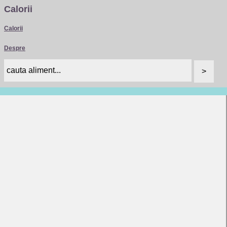
Calorii
Calorii
Despre