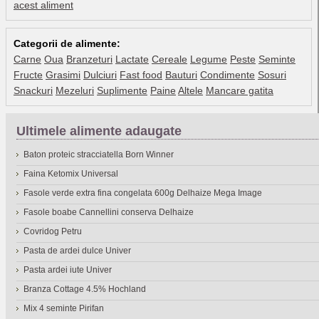
acest aliment
Categorii de alimente:
Carne
Oua
Branzeturi
Lactate
Cereale
Legume
Peste
Seminte
Fructe
Grasimi
Dulciuri
Fast food
Bauturi
Condimente
Sosuri
Snackuri
Mezeluri
Suplimente
Paine
Altele
Mancare gatita
Ultimele alimente adaugate
Baton proteic stracciatella Born Winner
Faina Ketomix Universal
Fasole verde extra fina congelata 600g Delhaize Mega Image
Fasole boabe Cannellini conserva Delhaize
Covridog Petru
Pasta de ardei dulce Univer
Pasta ardei iute Univer
Branza Cottage 4.5% Hochland
Mix 4 seminte Pirifan