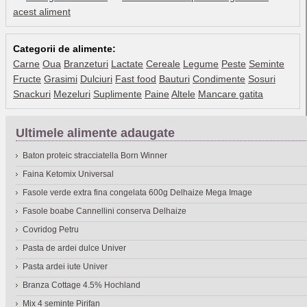
acest aliment
Categorii de alimente:
Carne
Oua
Branzeturi
Lactate
Cereale
Legume
Peste
Seminte
Fructe
Grasimi
Dulciuri
Fast food
Bauturi
Condimente
Sosuri
Snackuri
Mezeluri
Suplimente
Paine
Altele
Mancare gatita
Ultimele alimente adaugate
Baton proteic stracciatella Born Winner
Faina Ketomix Universal
Fasole verde extra fina congelata 600g Delhaize Mega Image
Fasole boabe Cannellini conserva Delhaize
Covridog Petru
Pasta de ardei dulce Univer
Pasta ardei iute Univer
Branza Cottage 4.5% Hochland
Mix 4 seminte Pirifan