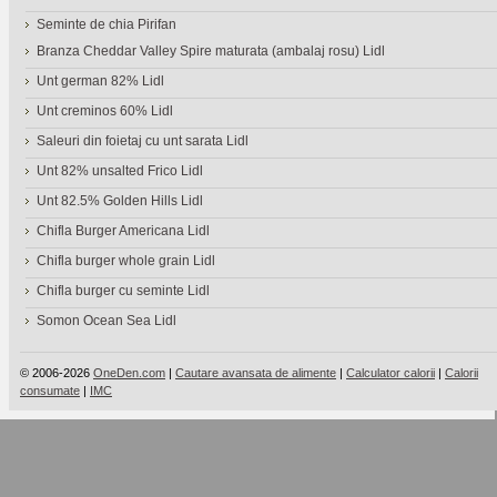
Seminte de chia Pirifan
Branza Cheddar Valley Spire maturata (ambalaj rosu) Lidl
Unt german 82% Lidl
Unt creminos 60% Lidl
Saleuri din foietaj cu unt sarata Lidl
Unt 82% unsalted Frico Lidl
Unt 82.5% Golden Hills Lidl
Chifla Burger Americana Lidl
Chifla burger whole grain Lidl
Chifla burger cu seminte Lidl
Somon Ocean Sea Lidl
© 2006-2026
OneDen.com
|
Cautare avansata de alimente
|
Calculator calorii
|
Calorii
consumate
|
IMC