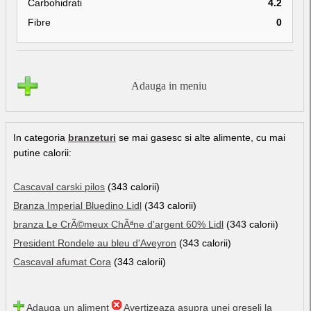
Carbohidrati
4.2
Fibre
0
Adauga in meniu
In categoria
branzeturi
se mai gasesc si alte alimente, cu mai
putine calorii:
Cascaval carski pilos
(343 calorii)
Branza Imperial Bluedino Lidl
(343 calorii)
branza Le CrÃ©meux ChÃªne d'argent 60% Lidl
(343 calorii)
President Rondele au bleu d'Aveyron
(343 calorii)
Cascaval afumat Cora
(343 calorii)
Adauga un aliment
Avertizeaza asupra unei greseli la