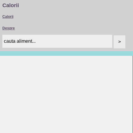
Calorii
Calorii
Despre