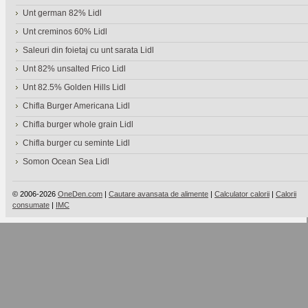
Unt german 82% Lidl
Unt creminos 60% Lidl
Saleuri din foietaj cu unt sarata Lidl
Unt 82% unsalted Frico Lidl
Unt 82.5% Golden Hills Lidl
Chifla Burger Americana Lidl
Chifla burger whole grain Lidl
Chifla burger cu seminte Lidl
Somon Ocean Sea Lidl
© 2006-2026
OneDen.com
|
Cautare avansata de alimente
|
Calculator calorii
|
Calorii
consumate
|
IMC