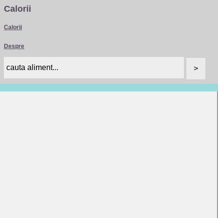
Calorii
Calorii
Despre