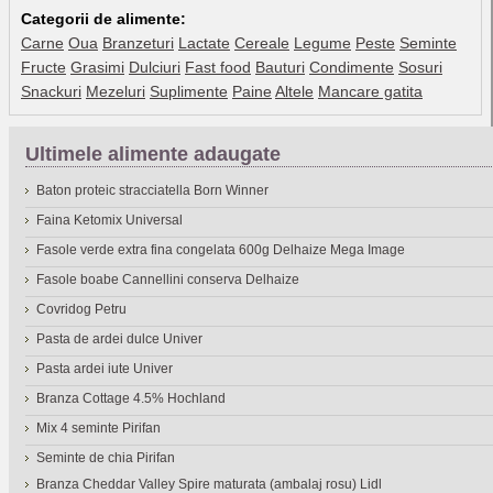
Categorii de alimente:
Carne
Oua
Branzeturi
Lactate
Cereale
Legume
Peste
Seminte
Fructe
Grasimi
Dulciuri
Fast food
Bauturi
Condimente
Sosuri
Snackuri
Mezeluri
Suplimente
Paine
Altele
Mancare gatita
Ultimele alimente adaugate
Baton proteic stracciatella Born Winner
Faina Ketomix Universal
Fasole verde extra fina congelata 600g Delhaize Mega Image
Fasole boabe Cannellini conserva Delhaize
Covridog Petru
Pasta de ardei dulce Univer
Pasta ardei iute Univer
Branza Cottage 4.5% Hochland
Mix 4 seminte Pirifan
Seminte de chia Pirifan
Branza Cheddar Valley Spire maturata (ambalaj rosu) Lidl