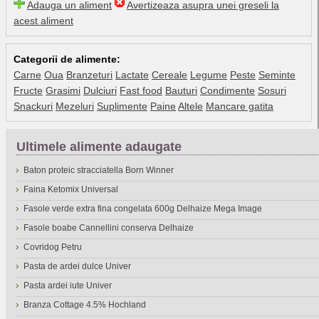
Adauga un aliment
Avertizeaza asupra unei greseli la
acest aliment
Categorii de alimente:
Carne
Oua
Branzeturi
Lactate
Cereale
Legume
Peste
Seminte
Fructe
Grasimi
Dulciuri
Fast food
Bauturi
Condimente
Sosuri
Snackuri
Mezeluri
Suplimente
Paine
Altele
Mancare gatita
Ultimele alimente adaugate
Baton proteic stracciatella Born Winner
Faina Ketomix Universal
Fasole verde extra fina congelata 600g Delhaize Mega Image
Fasole boabe Cannellini conserva Delhaize
Covridog Petru
Pasta de ardei dulce Univer
Pasta ardei iute Univer
Branza Cottage 4.5% Hochland