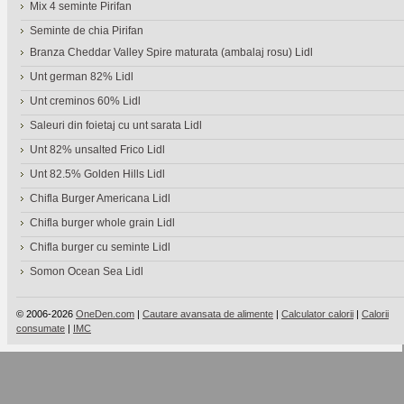
Mix 4 seminte Pirifan
Seminte de chia Pirifan
Branza Cheddar Valley Spire maturata (ambalaj rosu) Lidl
Unt german 82% Lidl
Unt creminos 60% Lidl
Saleuri din foietaj cu unt sarata Lidl
Unt 82% unsalted Frico Lidl
Unt 82.5% Golden Hills Lidl
Chifla Burger Americana Lidl
Chifla burger whole grain Lidl
Chifla burger cu seminte Lidl
Somon Ocean Sea Lidl
© 2006-2026
OneDen.com
|
Cautare avansata de alimente
|
Calculator calorii
|
Calorii
consumate
|
IMC