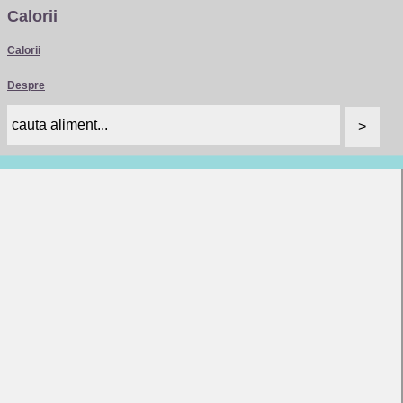
Calorii
Calorii
Despre