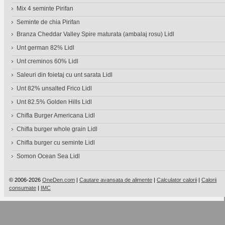
Mix 4 seminte Pirifan
Seminte de chia Pirifan
Branza Cheddar Valley Spire maturata (ambalaj rosu) Lidl
Unt german 82% Lidl
Unt creminos 60% Lidl
Saleuri din foietaj cu unt sarata Lidl
Unt 82% unsalted Frico Lidl
Unt 82.5% Golden Hills Lidl
Chifla Burger Americana Lidl
Chifla burger whole grain Lidl
Chifla burger cu seminte Lidl
Somon Ocean Sea Lidl
© 2006-2026
OneDen.com
|
Cautare avansata de alimente
|
Calculator calorii
|
Calorii
consumate
|
IMC