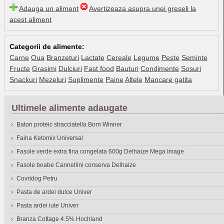
Adauga un aliment
Avertizeaza asupra unei greseli la
acest aliment
Categorii de alimente:
Carne
Oua
Branzeturi
Lactate
Cereale
Legume
Peste
Seminte
Fructe
Grasimi
Dulciuri
Fast food
Bauturi
Condimente
Sosuri
Snackuri
Mezeluri
Suplimente
Paine
Altele
Mancare gatita
Ultimele alimente adaugate
Baton proteic stracciatella Born Winner
Faina Ketomix Universal
Fasole verde extra fina congelata 600g Delhaize Mega Image
Fasole boabe Cannellini conserva Delhaize
Covridog Petru
Pasta de ardei dulce Univer
Pasta ardei iute Univer
Branza Cottage 4.5% Hochland