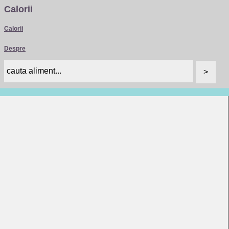
Calorii
Calorii
Despre