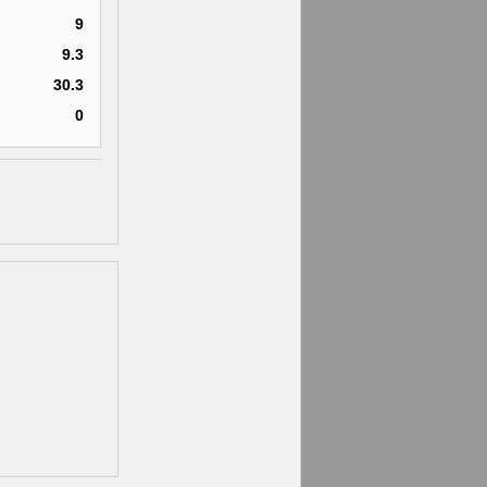
9
9.3
30.3
0