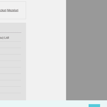
ckuri
Mezeluri
u) Lidl