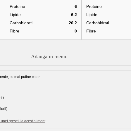
3
Proteine
6
Proteine
1
Lipide
6.2
Lipide
1
Carbohidrati
20.2
Carbohidrati
0
Fibre
0
Fibre
Adauga in meniu
ente, cu mai putine calorii:
ii)
orii)
unei greseli la acest aliment