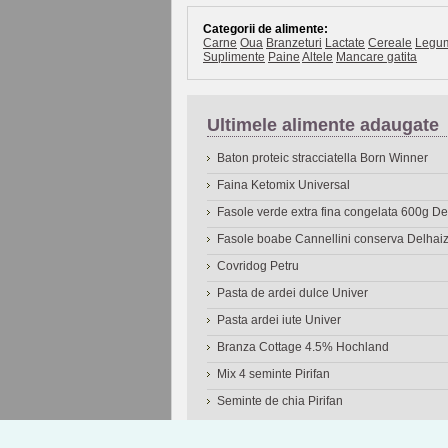
Categorii de alimente:
Carne
Oua
Branzeturi
Lactate
Cereale
Legu
Suplimente
Paine
Altele
Mancare gatita
Ultimele alimente adaugate
Baton proteic stracciatella Born Winner
Faina Ketomix Universal
Fasole verde extra fina congelata 600g 
Fasole boabe Cannellini conserva Delhai
Covridog Petru
Pasta de ardei dulce Univer
Pasta ardei iute Univer
Branza Cottage 4.5% Hochland
Mix 4 seminte Pirifan
Seminte de chia Pirifan