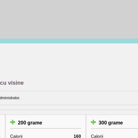
 cu visine
dministrator.
200 grame
300 grame
0
Calorii
160
Calorii