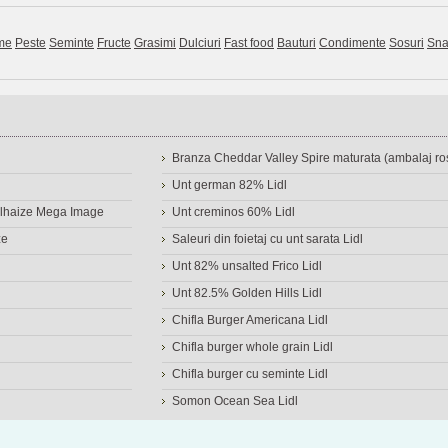
me
Peste
Seminte
Fructe
Grasimi
Dulciuri
Fast food
Bauturi
Condimente
Sosuri
Sna
Branza Cheddar Valley Spire maturata (ambalaj ros
Unt german 82% Lidl
Delhaize Mega Image
Unt creminos 60% Lidl
ze
Saleuri din foietaj cu unt sarata Lidl
Unt 82% unsalted Frico Lidl
Unt 82.5% Golden Hills Lidl
Chifla Burger Americana Lidl
Chifla burger whole grain Lidl
Chifla burger cu seminte Lidl
Somon Ocean Sea Lidl