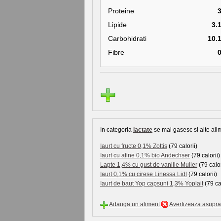
Proteine
Lipide
3.
Carbohidrati
10.
Fibre
In categoria
lactate
se mai gasesc si alte alim
Iaurt cu fructe 0,1% Zottis
(79 calorii)
Iaurt cu afine 0,1% bio Andechser
(79 calorii)
Lapte 1,4% cu gust de vanilie Muller
(79 calor
Iaurt 0,1% cu cirese Linessa Lidl
(79 calorii)
Iaurt de baut Yop capsuni 1,3% Yoplait
(79 cal
Adauga un aliment
Avertizeaza asupra 