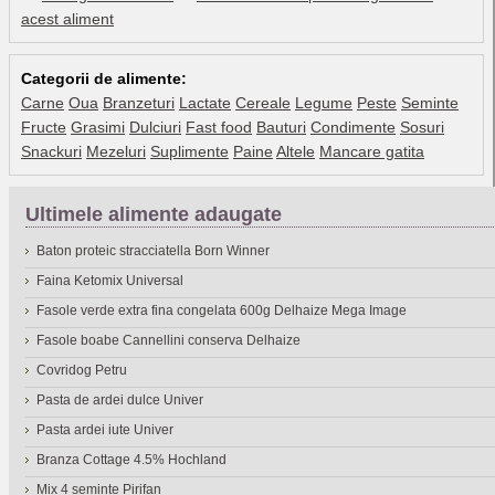
acest aliment
Categorii de alimente:
Carne
Oua
Branzeturi
Lactate
Cereale
Legume
Peste
Seminte
Fructe
Grasimi
Dulciuri
Fast food
Bauturi
Condimente
Sosuri
Snackuri
Mezeluri
Suplimente
Paine
Altele
Mancare gatita
Ultimele alimente adaugate
Baton proteic stracciatella Born Winner
Faina Ketomix Universal
Fasole verde extra fina congelata 600g Delhaize Mega Image
Fasole boabe Cannellini conserva Delhaize
Covridog Petru
Pasta de ardei dulce Univer
Pasta ardei iute Univer
Branza Cottage 4.5% Hochland
Mix 4 seminte Pirifan