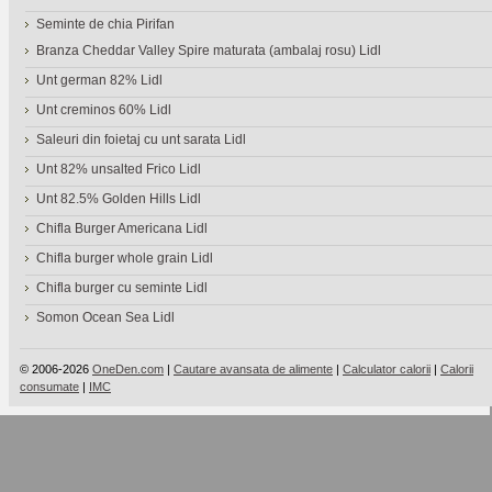
Seminte de chia Pirifan
Branza Cheddar Valley Spire maturata (ambalaj rosu) Lidl
Unt german 82% Lidl
Unt creminos 60% Lidl
Saleuri din foietaj cu unt sarata Lidl
Unt 82% unsalted Frico Lidl
Unt 82.5% Golden Hills Lidl
Chifla Burger Americana Lidl
Chifla burger whole grain Lidl
Chifla burger cu seminte Lidl
Somon Ocean Sea Lidl
© 2006-2026
OneDen.com
|
Cautare avansata de alimente
|
Calculator calorii
|
Calorii
consumate
|
IMC