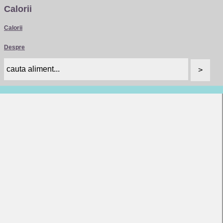
Calorii
Calorii
Despre