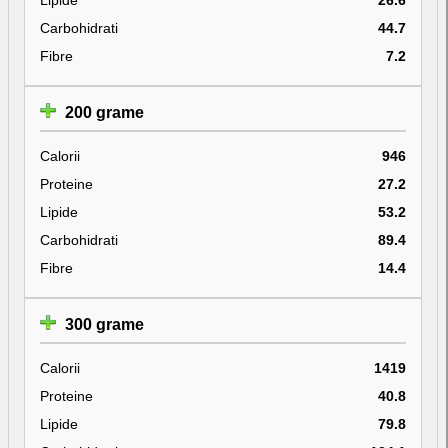
Carbohidrati
44.7
Fibre
7.2
200 grame
Calorii
946
Proteine
27.2
Lipide
53.2
Carbohidrati
89.4
Fibre
14.4
300 grame
Calorii
1419
Proteine
40.8
Lipide
79.8