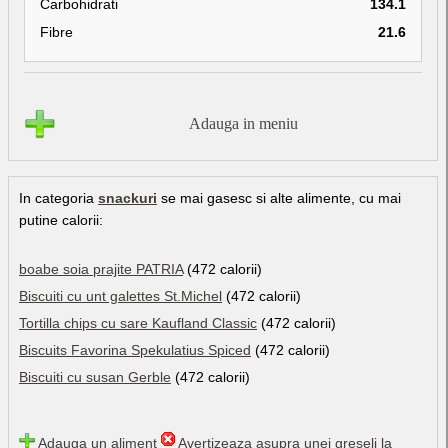
Carbohidrati
134.1
Fibre
21.6
Adauga in meniu
In categoria
snackuri
se mai gasesc si alte alimente, cu mai
putine calorii:
boabe soia prajite PATRIA
(472 calorii)
Biscuiti cu unt galettes St.Michel
(472 calorii)
Tortilla chips cu sare Kaufland Classic
(472 calorii)
Biscuits Favorina Spekulatius Spiced
(472 calorii)
Biscuiti cu susan Gerble
(472 calorii)
Adauga un aliment
Avertizeaza asupra unei greseli la