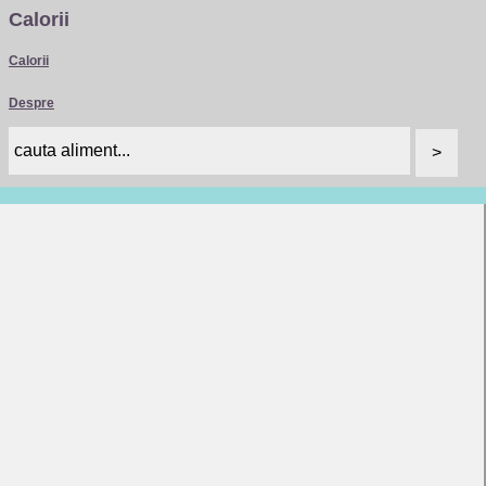
Calorii
Calorii
Despre