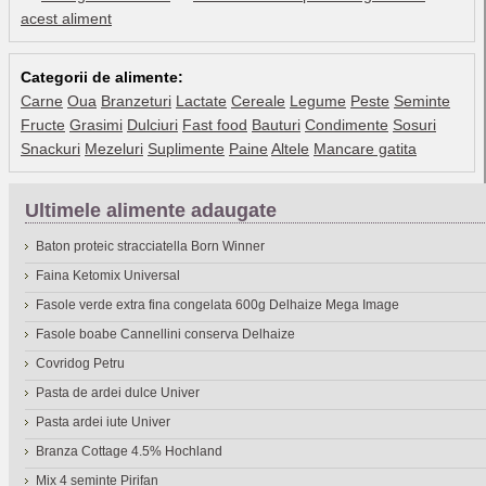
acest aliment
Categorii de alimente:
Carne
Oua
Branzeturi
Lactate
Cereale
Legume
Peste
Seminte
Fructe
Grasimi
Dulciuri
Fast food
Bauturi
Condimente
Sosuri
Snackuri
Mezeluri
Suplimente
Paine
Altele
Mancare gatita
Ultimele alimente adaugate
Baton proteic stracciatella Born Winner
Faina Ketomix Universal
Fasole verde extra fina congelata 600g Delhaize Mega Image
Fasole boabe Cannellini conserva Delhaize
Covridog Petru
Pasta de ardei dulce Univer
Pasta ardei iute Univer
Branza Cottage 4.5% Hochland
Mix 4 seminte Pirifan