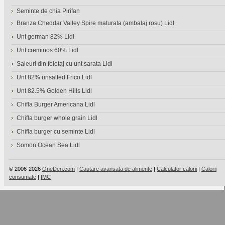
Seminte de chia Pirifan
Branza Cheddar Valley Spire maturata (ambalaj rosu) Lidl
Unt german 82% Lidl
Unt creminos 60% Lidl
Saleuri din foietaj cu unt sarata Lidl
Unt 82% unsalted Frico Lidl
Unt 82.5% Golden Hills Lidl
Chifla Burger Americana Lidl
Chifla burger whole grain Lidl
Chifla burger cu seminte Lidl
Somon Ocean Sea Lidl
© 2006-2026
OneDen.com
|
Cautare avansata de alimente
|
Calculator calorii
|
Calorii
consumate
|
IMC