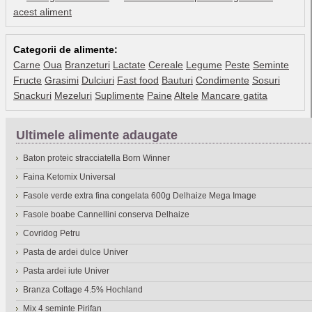
acest aliment
Categorii de alimente:
Carne
Oua
Branzeturi
Lactate
Cereale
Legume
Peste
Seminte
Fructe
Grasimi
Dulciuri
Fast food
Bauturi
Condimente
Sosuri
Snackuri
Mezeluri
Suplimente
Paine
Altele
Mancare gatita
Ultimele alimente adaugate
Baton proteic stracciatella Born Winner
Faina Ketomix Universal
Fasole verde extra fina congelata 600g Delhaize Mega Image
Fasole boabe Cannellini conserva Delhaize
Covridog Petru
Pasta de ardei dulce Univer
Pasta ardei iute Univer
Branza Cottage 4.5% Hochland
Mix 4 seminte Pirifan