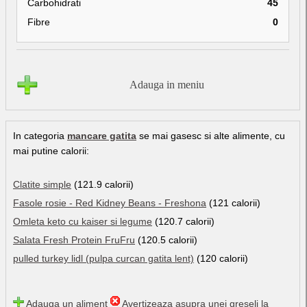
Carbohidrati
45
Fibre
0
Adauga in meniu
In categoria
mancare gatita
se mai gasesc si alte alimente, cu
mai putine calorii:
Clatite simple
(121.9 calorii)
Fasole rosie - Red Kidney Beans - Freshona
(121 calorii)
Omleta keto cu kaiser si legume
(120.7 calorii)
Salata Fresh Protein FruFru
(120.5 calorii)
pulled turkey lidl (pulpa curcan gatita lent)
(120 calorii)
Adauga un aliment
Avertizeaza asupra unei greseli la