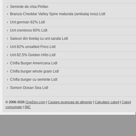
Seminte de chia Pirifan
Branza Cheddar Valley Spire maturata (ambalaj rosu) Lidl
Unt german 82% Lidl
Unt creminos 60% Lidl
Saleuri din foietaj cu unt sarata Lidl
Unt 82% unsalted Frico Lidl
Unt 82.5% Golden Hills Lidl
Chifla Burger Americana Lidl
Chifla burger whole grain Lidl
Chifla burger cu seminte Lidl
Somon Ocean Sea Lidl
© 2006-2026
OneDen.com
|
Cautare avansata de alimente
|
Calculator calorii
|
Calorii
consumate
|
IMC