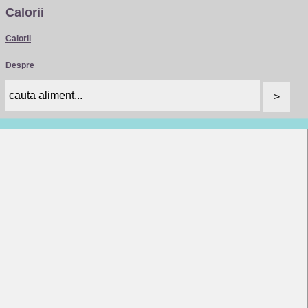
Calorii
Calorii
Despre