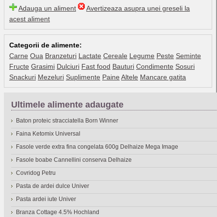
Adauga un aliment
Avertizeaza asupra unei greseli la
acest aliment
Categorii de alimente:
Carne
Oua
Branzeturi
Lactate
Cereale
Legume
Peste
Seminte
Fructe
Grasimi
Dulciuri
Fast food
Bauturi
Condimente
Sosuri
Snackuri
Mezeluri
Suplimente
Paine
Altele
Mancare gatita
Ultimele alimente adaugate
Baton proteic stracciatella Born Winner
Faina Ketomix Universal
Fasole verde extra fina congelata 600g Delhaize Mega Image
Fasole boabe Cannellini conserva Delhaize
Covridog Petru
Pasta de ardei dulce Univer
Pasta ardei iute Univer
Branza Cottage 4.5% Hochland