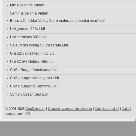
Mix 4 seminte Pirifan
Seminte de chia Pirifan
Branza Cheddar Valley Spire maturata (ambalaj rosu) Lidl
Unt german 82% Lidl
Unt creminos 60% Lidl
Saleuri din foietaj cu unt sarata Lidl
Unt 82% unsalted Frico Lidl
Unt 82.5% Golden Hills Lidl
Chifla Burger Americana Lidl
Chifla burger whole grain Lidl
Chifla burger cu seminte Lidl
Somon Ocean Sea Lidl
© 2006-2026
OneDen.com
|
Cautare avansata de alimente
|
Calculator calorii
|
Calorii
consumate
|
IMC