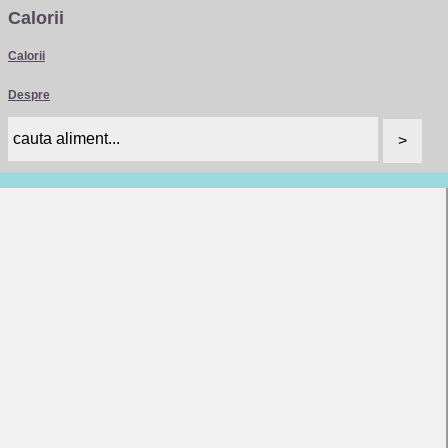
Calorii
Calorii
Despre