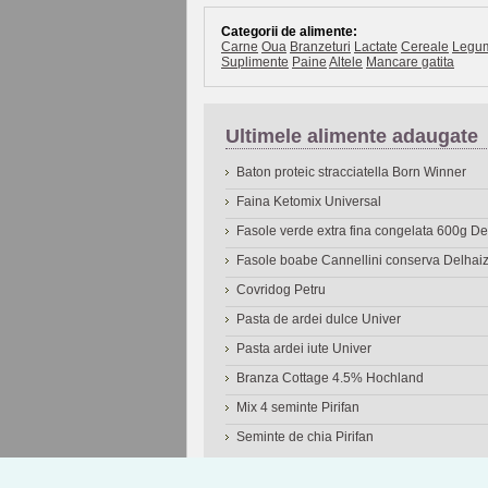
Categorii de alimente:
Carne
Oua
Branzeturi
Lactate
Cereale
Legu
Suplimente
Paine
Altele
Mancare gatita
Ultimele alimente adaugate
Baton proteic stracciatella Born Winner
Faina Ketomix Universal
Fasole verde extra fina congelata 600g 
Fasole boabe Cannellini conserva Delhai
Covridog Petru
Pasta de ardei dulce Univer
Pasta ardei iute Univer
Branza Cottage 4.5% Hochland
Mix 4 seminte Pirifan
Seminte de chia Pirifan