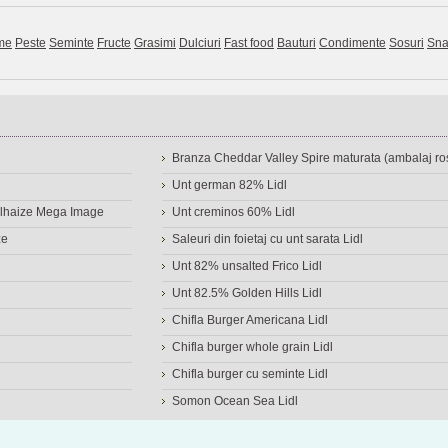
me
Peste
Seminte
Fructe
Grasimi
Dulciuri
Fast food
Bauturi
Condimente
Sosuri
Sna
Branza Cheddar Valley Spire maturata (ambalaj ros
Unt german 82% Lidl
Delhaize Mega Image
Unt creminos 60% Lidl
ze
Saleuri din foietaj cu unt sarata Lidl
Unt 82% unsalted Frico Lidl
Unt 82.5% Golden Hills Lidl
Chifla Burger Americana Lidl
Chifla burger whole grain Lidl
Chifla burger cu seminte Lidl
Somon Ocean Sea Lidl