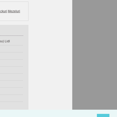
ckuri
Mezeluri
u) Lidl