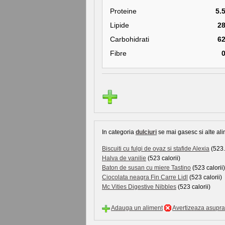
Proteine
5.
Lipide
2
Carbohidrati
6
Fibre
In categoria
dulciuri
se mai gasesc si alte ali
Biscuiti cu fulgi de ovaz si stafide Alexia
(523.
Halva de vanilie
(523 calorii)
Baton de susan cu miere Tastino
(523 calorii)
Ciocolata neagra Fin Carre Lidl
(523 calorii)
Mc Vities Digestive Nibbles
(523 calorii)
Adauga un aliment
Avertizeaza asupra 