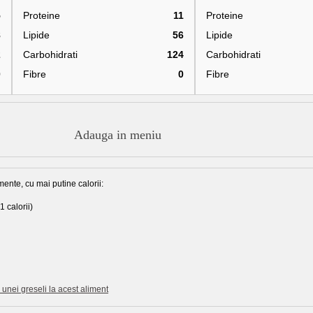
5
Proteine
11
Proteine
8
Lipide
56
Lipide
2
Carbohidrati
124
Carbohidrati
0
Fibre
0
Fibre
Adauga in meniu
mente, cu mai putine calorii:
1 calorii)
unei greseli la acest aliment