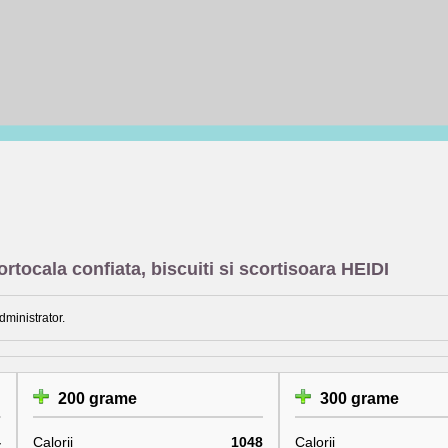
ortocala confiata, biscuiti si scortisoara HEIDI
dministrator.
200 grame
300 grame
4
Calorii
1048
Calorii