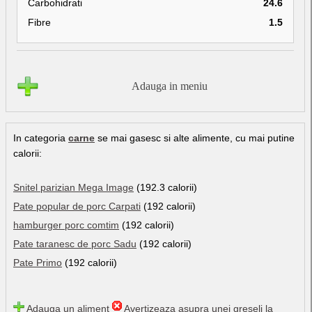
Carbohidrati
24.6
Fibre
1.5
Adauga in meniu
In categoria
carne
se mai gasesc si alte alimente, cu mai putine
calorii:
Snitel parizian Mega Image
(192.3 calorii)
Pate popular de porc Carpati
(192 calorii)
hamburger porc comtim
(192 calorii)
Pate taranesc de porc Sadu
(192 calorii)
Pate Primo
(192 calorii)
Adauga un aliment
Avertizeaza asupra unei greseli la