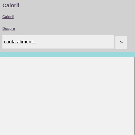
Calorii
Calorii
Despre