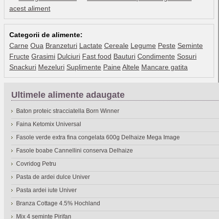
acest aliment
Categorii de alimente:
Carne
Oua
Branzeturi
Lactate
Cereale
Legume
Peste
Seminte
Fructe
Grasimi
Dulciuri
Fast food
Bauturi
Condimente
Sosuri
Snackuri
Mezeluri
Suplimente
Paine
Altele
Mancare gatita
Ultimele alimente adaugate
Baton proteic stracciatella Born Winner
Faina Ketomix Universal
Fasole verde extra fina congelata 600g Delhaize Mega Image
Fasole boabe Cannellini conserva Delhaize
Covridog Petru
Pasta de ardei dulce Univer
Pasta ardei iute Univer
Branza Cottage 4.5% Hochland
Mix 4 seminte Pirifan