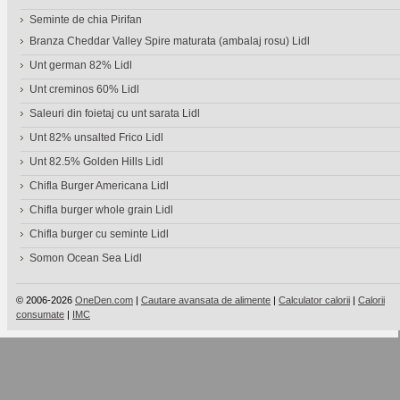
Seminte de chia Pirifan
Branza Cheddar Valley Spire maturata (ambalaj rosu) Lidl
Unt german 82% Lidl
Unt creminos 60% Lidl
Saleuri din foietaj cu unt sarata Lidl
Unt 82% unsalted Frico Lidl
Unt 82.5% Golden Hills Lidl
Chifla Burger Americana Lidl
Chifla burger whole grain Lidl
Chifla burger cu seminte Lidl
Somon Ocean Sea Lidl
© 2006-2026
OneDen.com
|
Cautare avansata de alimente
|
Calculator calorii
|
Calorii
consumate
|
IMC