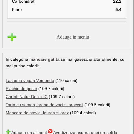
Carbohidrati
22.2
Fibre
5.4
Adauga in meniu
In categoria
mancare gatita
se mai gasesc si alte alimente, cu
mai putine calorii:
Lasagna vegan Vemondo
(110 calorii)
Plachie de peste
(109.7 calorii)
Cartofi Natur DeliciulC
(109.7 calorii)
Tarta cu somon, brana de vaci si broccoli
(109.5 calorii)
Mancare de stevie, leurda si orez
(109.4 calorii)
Adauga un aliment
Avertizeaza asupra unei greseli la