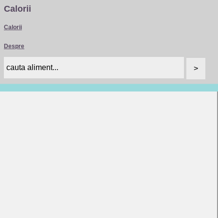
Calorii
Calorii
Despre