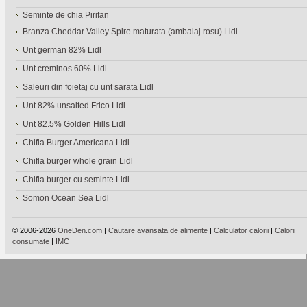
Seminte de chia Pirifan
Branza Cheddar Valley Spire maturata (ambalaj rosu) Lidl
Unt german 82% Lidl
Unt creminos 60% Lidl
Saleuri din foietaj cu unt sarata Lidl
Unt 82% unsalted Frico Lidl
Unt 82.5% Golden Hills Lidl
Chifla Burger Americana Lidl
Chifla burger whole grain Lidl
Chifla burger cu seminte Lidl
Somon Ocean Sea Lidl
© 2006-2026
OneDen.com
|
Cautare avansata de alimente
|
Calculator calorii
|
Calorii
consumate
|
IMC