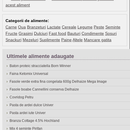
acest aliment
Categorii de alimente:
Carne
Oua
Branzeturi
Lactate
Cereale
Legume
Peste
Seminte
Fructe
Grasimi
Dulciuri
Fast food
Bauturi
Condimente
Sosuri
Snackuri
Mezeluri
Suplimente
Paine
Altele
Mancare gatita
Ultimele alimente adaugate
Baton proteic stracciatella Born Winner
Faina Ketomix Universal
Fasole verde extra fina congelata 600g Delhaize Mega Image
Fasole boabe Cannellini conserva Delhaize
Covridog Petru
Pasta de ardei dulce Univer
Pasta ardei iute Univer
Branza Cottage 4.5% Hochland
Mix 4 seminte Pirifan