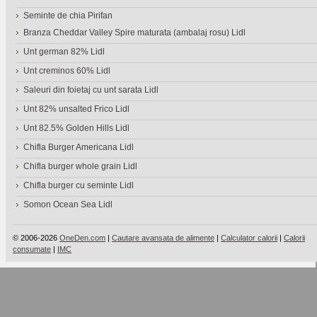
Seminte de chia Pirifan
Branza Cheddar Valley Spire maturata (ambalaj rosu) Lidl
Unt german 82% Lidl
Unt creminos 60% Lidl
Saleuri din foietaj cu unt sarata Lidl
Unt 82% unsalted Frico Lidl
Unt 82.5% Golden Hills Lidl
Chifla Burger Americana Lidl
Chifla burger whole grain Lidl
Chifla burger cu seminte Lidl
Somon Ocean Sea Lidl
© 2006-2026
OneDen.com
|
Cautare avansata de alimente
|
Calculator calorii
|
Calorii
consumate
|
IMC