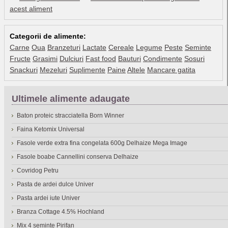
acest aliment
Categorii de alimente:
Carne
Oua
Branzeturi
Lactate
Cereale
Legume
Peste
Seminte
Fructe
Grasimi
Dulciuri
Fast food
Bauturi
Condimente
Sosuri
Snackuri
Mezeluri
Suplimente
Paine
Altele
Mancare gatita
Ultimele alimente adaugate
Baton proteic stracciatella Born Winner
Faina Ketomix Universal
Fasole verde extra fina congelata 600g Delhaize Mega Image
Fasole boabe Cannellini conserva Delhaize
Covridog Petru
Pasta de ardei dulce Univer
Pasta ardei iute Univer
Branza Cottage 4.5% Hochland
Mix 4 seminte Pirifan