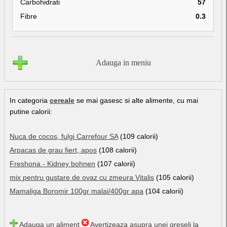
Carbohidrati
57
Fibre
0.3
Adauga in meniu
In categoria
cereale
se mai gasesc si alte alimente, cu mai
putine calorii:
Nuca de cocos, fulgi Carrefour SA
(109 calorii)
Arpacas de grau fiert, apos
(108 calorii)
Freshona - Kidney bohnen
(107 calorii)
mix pentru gustare de ovaz cu zmeura Vitalis
(105 calorii)
Mamaliga Boromir 100gr malai/400gr apa
(104 calorii)
Adauga un aliment
Avertizeaza asupra unei greseli la