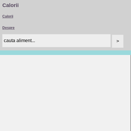
Calorii
Calorii
Despre